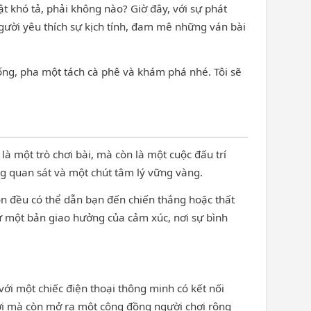
ật khó tả, phải không nào? Giờ đây, với sự phát
người yêu thích sự kịch tính, đam mê những ván bài
ống, pha một tách cà phê và khám phá nhé. Tôi sẽ
là một trò chơi bài, mà còn là một cuộc đấu trí
g quan sát và một chút tâm lý vững vàng.
họn đều có thể dẫn bạn đến chiến thắng hoặc thất
hư một bản giao hưởng của cảm xúc, nơi sự bình
với một chiếc điện thoại thông minh có kết nối
 lợi mà còn mở ra một cộng đồng người chơi rộng