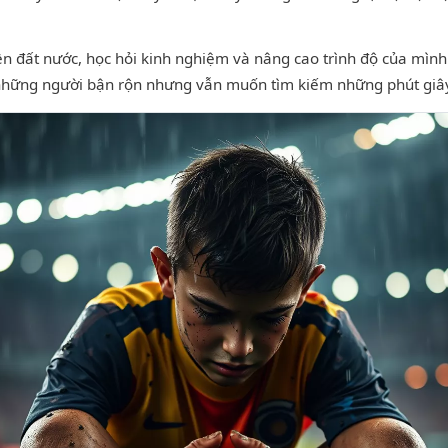
n đất nước, học hỏi kinh nghiệm và nâng cao trình độ của mình. 
à những người bận rộn nhưng vẫn muốn tìm kiếm những phút giây g