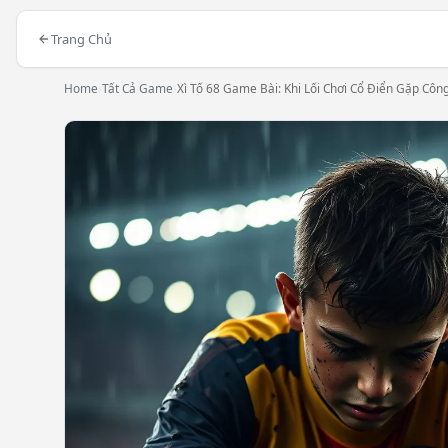
Trang Chủ
Home
›
Tất Cả Game
›
Xì Tố 68 Game Bài: Khi Lối Chơi Cổ Điển Gặp Cô