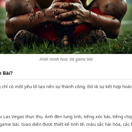
Hình minh hoạ: 68 game bài
 Bài?
ng chỉ có một yếu tố tạo nên sự thành công. Đó là sự kết hợp ho
Las Vegas thực thụ. Ánh đèn lung linh, tiếng xóc bài, tiếng ch
game bài. Giao diện được thiết kế tinh tế, màu sắc hài hòa, các 