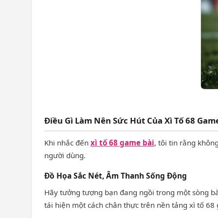
Điều Gì Làm Nên Sức Hút Của Xì Tố 68 Game
Khi nhắc đến
xì tố 68 game bài
, tôi tin rằng khô
người dùng.
Đồ Họa Sắc Nét, Âm Thanh Sống Động
Hãy tưởng tượng bạn đang ngồi trong một sòng bài 
tái hiện một cách chân thực trên nền tảng xì tố 68 