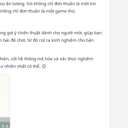
sự ấn tượng. Nó không chỉ đơn thuần là một trò
 không chỉ đơn thuần là một game thủ.
ống gợi ý chiến thuật dành cho người mới, giúp bạn
n bài đã chơi, từ đó rút ra kinh nghiệm cho bản
 nhiên, với hệ thống mã hóa và xác thực nghiêm
u nhiên nhất có thể. 😉