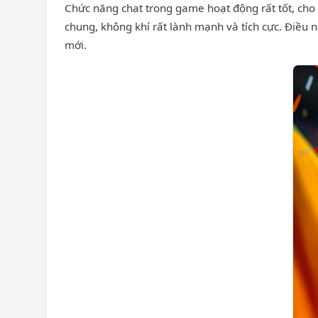
Chức năng chat trong game hoạt động rất tốt, cho p
chung, không khí rất lành mạnh và tích cực. Điều 
mới.