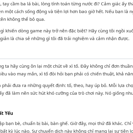
, tay cầm ba lá bài, lòng tính toán từng nước đi? Cảm giác ấy th
iện một cách sống động và tiện lợi hơn bao giờ hết. Nếu bạn là 
tên không thể bỏ qua.
 gì khiến dòng game này trở nên đặc biệt? Hãy cùng tôi ngồi xu
 giản là chia sẻ những gì tôi đã trải nghiệm và cảm nhận được.
g ta hãy cùng ôn lại một chút về xì tố. Đây không chỉ đơn thuần 
ều vào may mắn, xì tố đòi hỏi bạn phải có chiến thuật, khả năn
và phải đưa ra những quyết định: tố, theo, hay úp bỏ. Mỗi lựa c
 ấy đã làm nên sức hút khó cưỡng của trò chơi này. Nó giống n
ất Yếu
ập bạn bè, chuẩn bị bài, bàn ghế. Giờ đây, mọi thứ đã khác. Chỉ 
, bất kỳ lúc nào. Sự chuyển dịch này không chỉ mang lại sự tiện