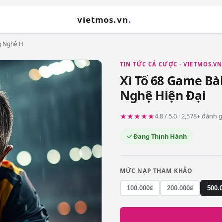
vietmos.vn
.
ng Nghệ H
TIN TỨC CÁ CƯỢC · VIETMOS.V
Xì Tố 68 Game Bài
Nghệ Hiện Đại
★★★★★
4.8 / 5.0 · 2,578+ đánh
Đang Thịnh Hành
MỨC NẠP THAM KHẢO
100.000₫
200.000₫
500.