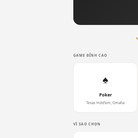

GAME ĐỈNH CAO
♠
Poker
Texas Hold'em, Omaha
VÌ SAO CHỌN