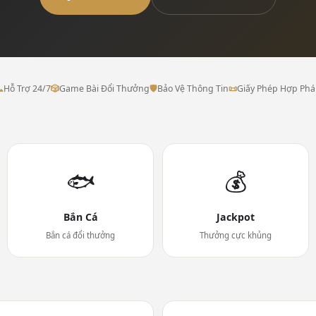

Hỗ Trợ 24/7
🎲
Game Bài Đổi Thưởng
🛡
Bảo Vệ Thông Tin
📜
Giấy Phép Hợp Ph
🐟
💰
Bắn Cá
Jackpot
Bắn cá đổi thưởng
Thưởng cực khủng