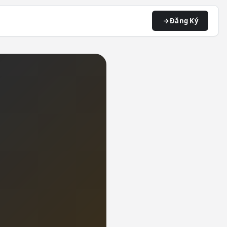
Đăng Ký