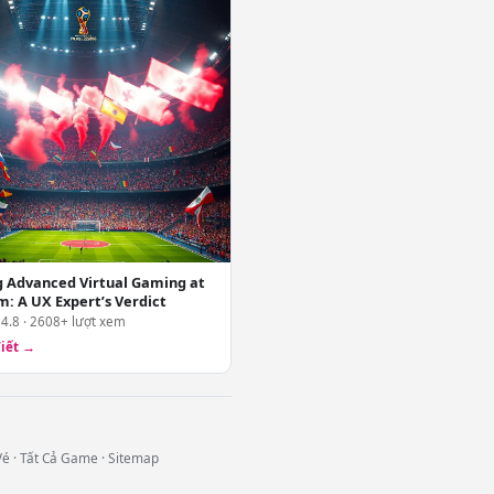
g Advanced Virtual Gaming at
m: A UX Expert’s Verdict
★
4.8 · 2608+ lượt xem
Tiết →
Vé
·
Tất Cả Game
·
Sitemap