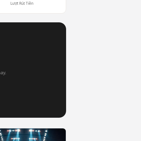
Lượt Rút Tiền
ay.