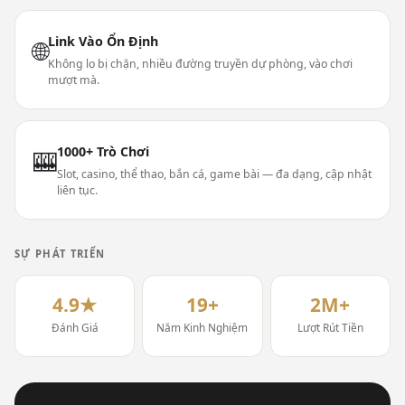
Link Vào Ổn Định
🌐
Không lo bị chặn, nhiều đường truyền dự phòng, vào chơi
mượt mà.
1000+ Trò Chơi
🎰
Slot, casino, thể thao, bắn cá, game bài — đa dạng, cập nhật
liên tục.
SỰ PHÁT TRIỂN
4.9★
19+
2M+
Đánh Giá
Năm Kinh Nghiệm
Lượt Rút Tiền