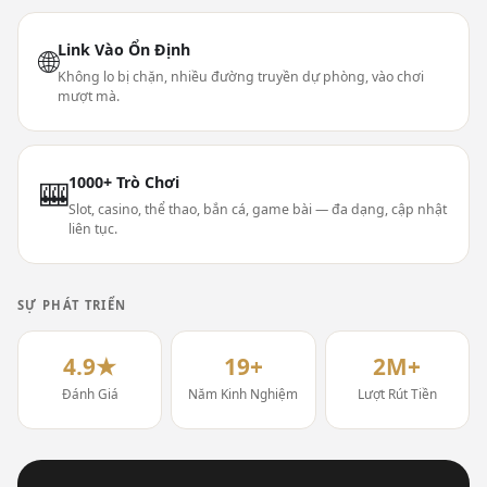
Link Vào Ổn Định
🌐
Không lo bị chặn, nhiều đường truyền dự phòng, vào chơi
mượt mà.
1000+ Trò Chơi
🎰
Slot, casino, thể thao, bắn cá, game bài — đa dạng, cập nhật
liên tục.
SỰ PHÁT TRIỂN
4.9★
19+
2M+
Đánh Giá
Năm Kinh Nghiệm
Lượt Rút Tiền