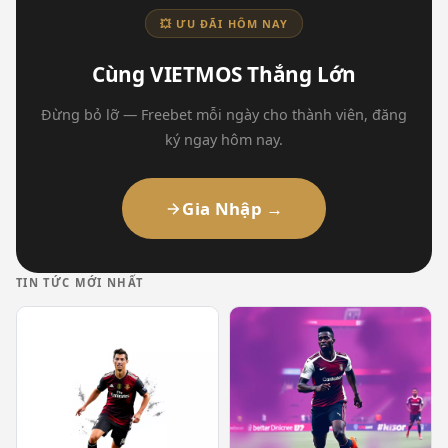
💥 ƯU ĐÃI HÔM NAY
Cùng VIETMOS Thắng Lớn
Đừng bỏ lỡ — Freebet mỗi ngày cho thành viên, đăng
ký ngay hôm nay.
Gia Nhập →
TIN TỨC MỚI NHẤT