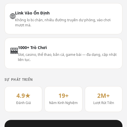
Link Vào Ổn Định
🌐
Không lo bị chặn, nhiều đường truyền dự phòng, vào chơi
mượt mà.
1000+ Trò Chơi
🎰
Slot, casino, thể thao, bắn cá, game bài — đa dạng, cập nhật
liên tục.
SỰ PHÁT TRIỂN
4.9★
19+
2M+
Đánh Giá
Năm Kinh Nghiệm
Lượt Rút Tiền