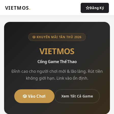
VIETMOS
.
Đăng Ký
🎲 KHUYẾN MÃI TÂN THỦ 2026
VIETMOS
Cổng Game Thể Thao
Đỉnh cao cho người chơi mới & lão làng. Rút tiền
không giới hạn. Link vào ổn định.
🎲 Vào Chơi
Xem Tất Cả Game