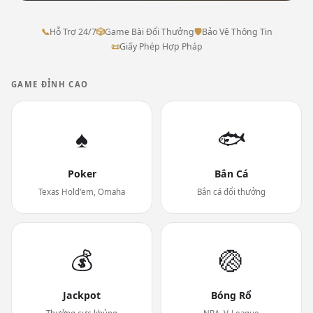
📞
Hỗ Trợ 24/7
🎲
Game Bài Đổi Thưởng
🛡
Bảo Vệ Thông Tin
📜
Giấy Phép Hợp Pháp
GAME ĐỈNH CAO
♠
🐟
Poker
Bắn Cá
Texas Hold'em, Omaha
Bắn cá đổi thưởng
💰
🏐
Jackpot
Bóng Rổ