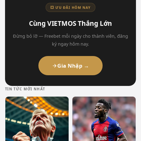
💥 ƯU ĐÃI HÔM NAY
Cùng VIETMOS Thắng Lớn
Đừng bỏ lỡ — Freebet mỗi ngày cho thành viên, đăng
ký ngay hôm nay.
Gia Nhập →
TIN TỨC MỚI NHẤT