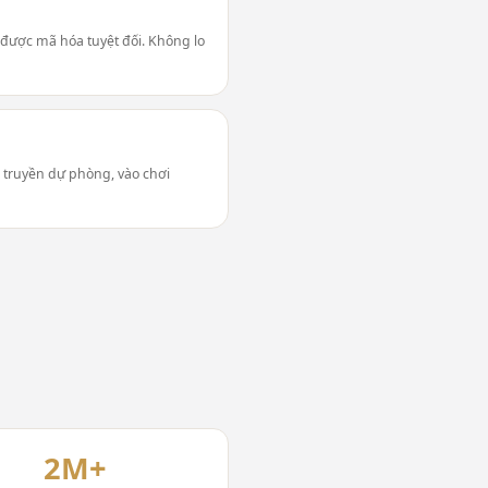
 được mã hóa tuyệt đối. Không lo
 truyền dự phòng, vào chơi
2M+