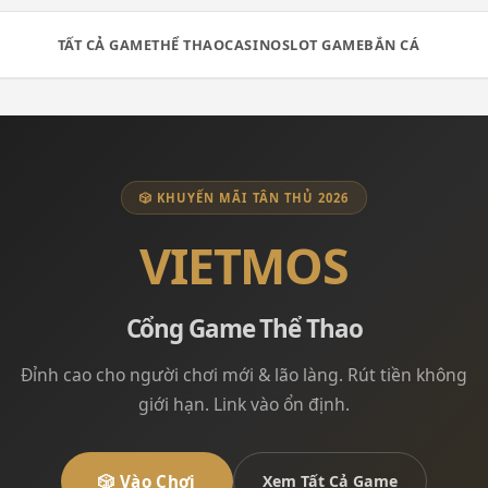
TẤT CẢ GAME
THỂ THAO
CASINO
SLOT GAME
BẮN CÁ
🎲 KHUYẾN MÃI TÂN THỦ 2026
VIETMOS
Cổng Game Thể Thao
Đỉnh cao cho người chơi mới & lão làng. Rút tiền không
giới hạn. Link vào ổn định.
🎲 Vào Chơi
Xem Tất Cả Game