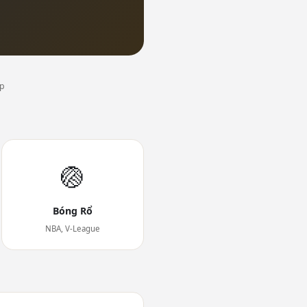
áp
🏐
Bóng Rổ
NBA, V-League