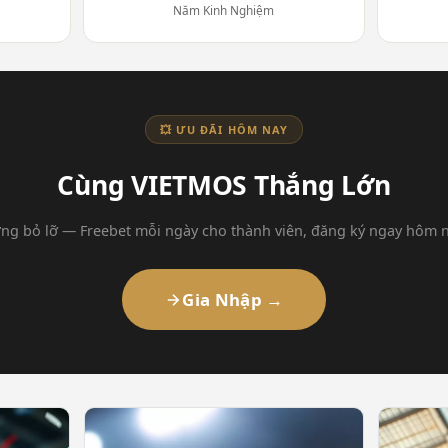
Năm Kinh Nghiệm
💥 ƯU ĐÃI HÔM NAY
Cùng VIETMOS Thắng Lớn
ng bỏ lỡ — Freebet mỗi ngày cho thành viên, đăng ký ngay hôm n
Gia Nhập →