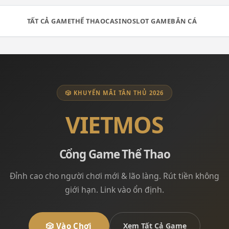
TẤT CẢ GAME
THỂ THAO
CASINO
SLOT GAME
BẮN CÁ
🎲 KHUYẾN MÃI TÂN THỦ 2026
VIETMOS
Cổng Game Thể Thao
Đỉnh cao cho người chơi mới & lão làng. Rút tiền không
giới hạn. Link vào ổn định.
🎲 Vào Chơi
Xem Tất Cả Game