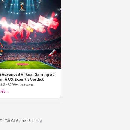
g Advanced Virtual Gaming at
m: A UX Expert’s Verdict
★
4.8 · 3299+ lượt xem
Tiết →
Vé
·
Tất Cả Game
·
Sitemap