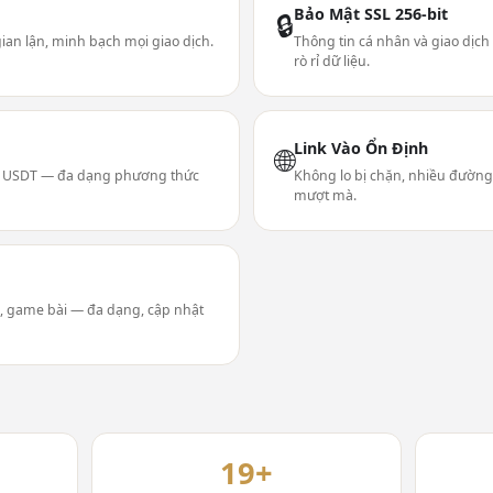
Bảo Mật SSL 256-bit
🔒
an lận, minh bạch mọi giao dịch.
Thông tin cá nhân và giao dịch
rò rỉ dữ liệu.
Link Vào Ổn Định
🌐
, USDT — đa dạng phương thức
Không lo bị chặn, nhiều đường
mượt mà.
cá, game bài — đa dạng, cập nhật
19+