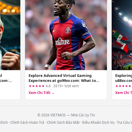
al
Explore Advanced Virtual Gaming
Explorin
.com:
Experiences at go99sv.com: What to
u88sv.co
rify
Verify Before You Play
★★★★★
4.8 · 2619+ lượt xem
★★★★
Xem Chi Tiết →
Xem Chi 
© 2026 VIETMOS — Nhà Cái Uy Tín
 Dịch
·
Chính Sách Hoàn Trả
·
Chính Sách Bảo Mật
·
Điều Khoản Dịch Vụ
·
Tra Cứu 