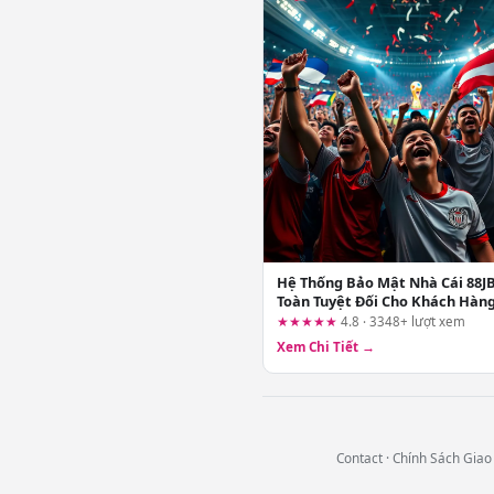
Hệ Thống Bảo Mật Nhà Cái 88JB
Toàn Tuyệt Đối Cho Khách Hàn
★★★★★
4.8 · 3348+ lượt xem
Xem Chi Tiết →
Contact
·
Chính Sách Giao