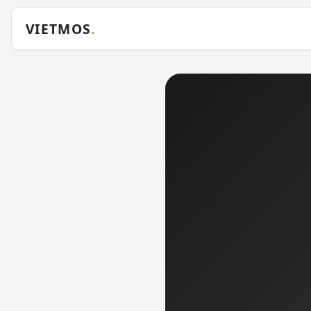
VIETMOS
.