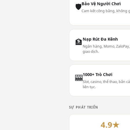
Bảo Vệ Người Chơi
🛡
Cam kết công bằng, không gi
Nạp Rút Đa Kênh
🏦
Ngân hàng, Momo, ZaloPay
giao dịch.
1000+ Trò Chơi
🎰
Slot, casino, thể thao, bắn 
liên tục.
SỰ PHÁT TRIỂN
4.9★