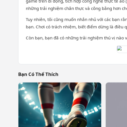
game trên di động, tích hợp công nghệ thực tế ả
những trải nghiệm chân thực và công bằng hơn cho
Tuy nhiên, tôi cũng muốn nhắn nhủ với các bạn rằn
bạn. Chơi có trách nhiệm, biết điểm dừng là điều 
Còn bạn, bạn đã có những trải nghiệm thú vị nào vớ
Bạn Có Thể Thích