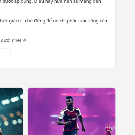
ần được áp dụng. Điều này hứa hẹn sẽ mang đến
ức giải trí, chứ đừng để nó chi phối cuộc sống của
 dưới nhé! 🎉