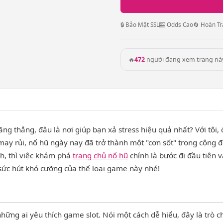
🔒 Bảo Mật SSL
🎰 Odds Cao
🔄 Hoàn Tr
🔥
472
người đang xem trang nà
ăng thẳng, đâu là nơi giúp bạn xả stress hiệu quả nhất? Với tôi,
 may rủi, nổ hũ ngày nay đã trở thành một "cơn sốt" trong cộng
nh, thì việc khám phá
trang chủ nổ hũ
chính là bước đi đầu tiên 
 sức hút khó cưỡng của thể loại game này nhé!
hững ai yêu thích game slot. Nói một cách dễ hiểu, đây là trò ch