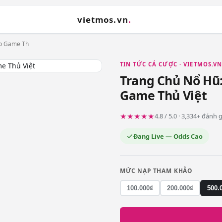
vietmos.vn
.
ho Game Th
TIN TỨC CÁ CƯỢC · VIETMOS.V
Trang Chủ Nổ Hũ:
Game Thủ Việt
★★★★★
4.8 / 5.0 · 3,334+ đánh
Đang Live — Odds Cao
MỨC NẠP THAM KHẢO
100.000₫
200.000₫
500.