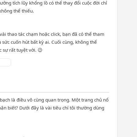
ởng tích lũy khổng lồ có thể thay đổi cuộc đời chỉ
không thể thiếu.
vài thao tác chạm hoặc click, bạn đã có thể tham
sức cuốn hút bất kỳ ai. Cuối cùng, không thể
sự rất tuyệt vời. 😉
bạch là điều vô cùng quan trọng. Một trang chủ nổ
 biết? Dưới đây là vài tiêu chí tôi thường dùng