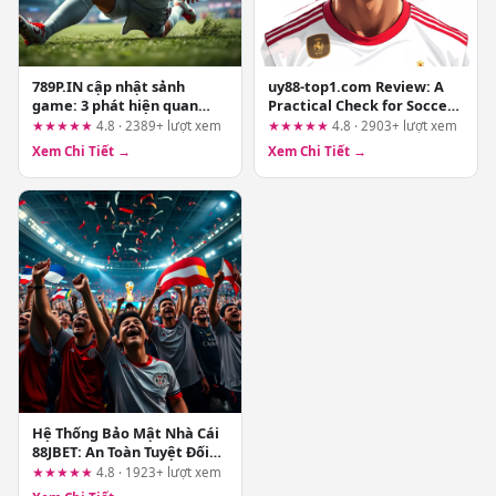
789P.IN cập nhật sảnh
uy88-top1.com Review: A
game: 3 phát hiện quan
Practical Check for Soccer
trọng trước khi người chơi
Enthusiasts
★★★★★
4.8 · 2389+ lượt xem
★★★★★
4.8 · 2903+ lượt xem
đặt cược
Xem Chi Tiết →
Xem Chi Tiết →
Hệ Thống Bảo Mật Nhà Cái
88JBET: An Toàn Tuyệt Đối
Cho Khách Hàng
★★★★★
4.8 · 1923+ lượt xem