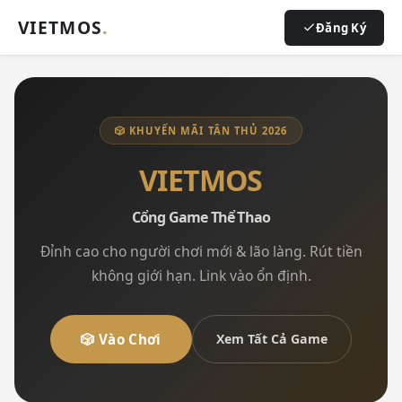
VIETMOS
.
Đăng Ký
🎲 KHUYẾN MÃI TÂN THỦ 2026
VIETMOS
Cổng Game Thể Thao
Đỉnh cao cho người chơi mới & lão làng. Rút tiền
không giới hạn. Link vào ổn định.
🎲 Vào Chơi
Xem Tất Cả Game