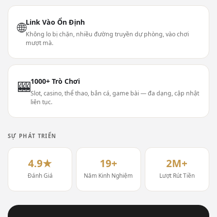
Link Vào Ổn Định
🌐
Không lo bị chặn, nhiều đường truyền dự phòng, vào chơi
mượt mà.
1000+ Trò Chơi
🎰
Slot, casino, thể thao, bắn cá, game bài — đa dạng, cập nhật
liên tục.
SỰ PHÁT TRIỂN
4.9★
19+
2M+
Đánh Giá
Năm Kinh Nghiệm
Lượt Rút Tiền