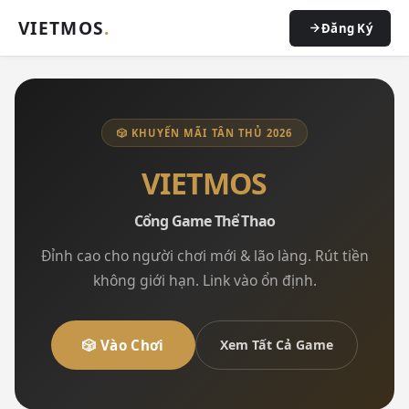
VIETMOS
.
Đăng Ký
🎲 KHUYẾN MÃI TÂN THỦ 2026
VIETMOS
Cổng Game Thể Thao
Đỉnh cao cho người chơi mới & lão làng. Rút tiền
không giới hạn. Link vào ổn định.
🎲 Vào Chơi
Xem Tất Cả Game