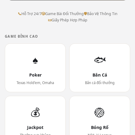
📞
Hỗ Trợ 24/7
🎲
Game Bài Đổi Thưởng
🛡
Bảo Vệ Thông Tin
📜
Giấy Phép Hợp Pháp
GAME ĐỈNH CAO
♠
🐟
Poker
Bắn Cá
Texas Hold'em, Omaha
Bắn cá đổi thưởng
💰
🏐
Jackpot
Bóng Rổ