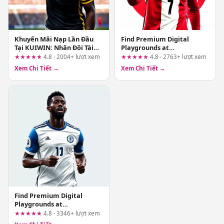
Khuyến Mãi Nạp Lần Đầu
Find Premium Digital
Tại KUIWIN: Nhân Đôi Tài
Playgrounds at
Khoản Gốc – Đọc Kỹ Trước
uu88pai.com: A Risk-First
★★★★★
4.8 · 2004+ lượt xem
★★★★★
4.8 · 2763+ lượt xem
Khi Nạp
Review
Xem Chi Tiết →
Xem Chi Tiết →
Find Premium Digital
Playgrounds at
dn8809.com: A Reviewer’s
★★★★★
4.8 · 3346+ lượt xem
Checklist