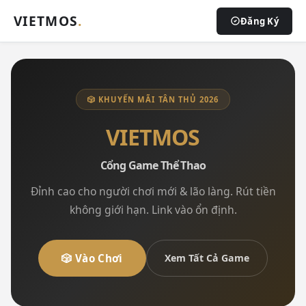
VIETMOS
.
Đăng Ký
🎲 KHUYẾN MÃI TÂN THỦ 2026
VIETMOS
Cổng Game Thể Thao
Đỉnh cao cho người chơi mới & lão làng. Rút tiền
không giới hạn. Link vào ổn định.
🎲 Vào Chơi
Xem Tất Cả Game