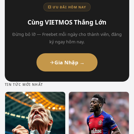
💥 ƯU ĐÃI HÔM NAY
Cùng VIETMOS Thắng Lớn
Đừng bỏ lỡ — Freebet mỗi ngày cho thành viên, đăng
ký ngay hôm nay.
Gia Nhập →
TIN TỨC MỚI NHẤT