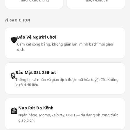
Thưởng cực khủng
NBA, V-League
VÌ SAO CHỌN
Bảo Vệ Người Chơi
🛡
Cam kết công bằng, không gian lận, minh bạch mọi giao
dịch.
Bảo Mật SSL 256-bit
🔒
Thông tin cá nhân và giao dịch được mã hóa tuyệt đối. Không
lo rò rỉ dữ liệu.
Nạp Rút Đa Kênh
🏦
Ngân hàng, Momo, ZaloPay, USDT — đa dạng phương thức
giao dịch.