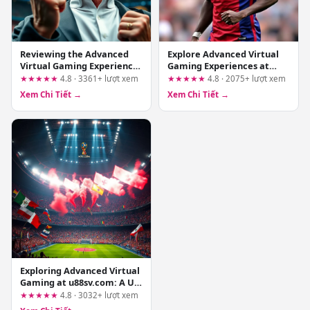
Reviewing the Advanced
Explore Advanced Virtual
Virtual Gaming Experience
Gaming Experiences at
at yhylc88.com: What to
go99sv.com: What to Verify
★★★★★
4.8 · 3361+ lượt xem
★★★★★
4.8 · 2075+ lượt xem
Expect and What to Verify
Before You Play
Xem Chi Tiết →
Xem Chi Tiết →
Yourself
Exploring Advanced Virtual
Gaming at u88sv.com: A UX
Expert’s Verdict
★★★★★
4.8 · 3032+ lượt xem