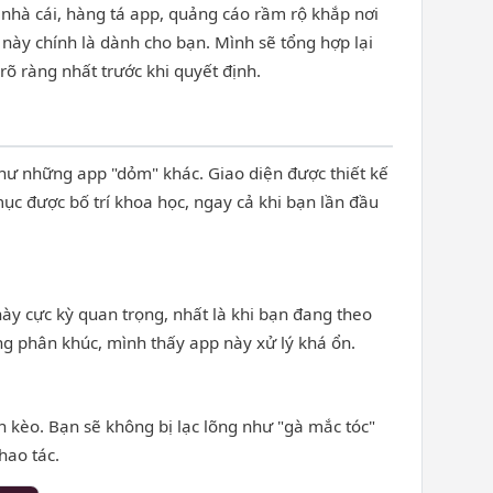
 nhà cái, hàng tá app, quảng cáo rầm rộ khắp nơi
ết này chính là dành cho bạn. Mình sẽ tổng hợp lại
rõ ràng nhất trước khi quyết định.
như những app "dỏm" khác. Giao diện được thiết kế
ục được bố trí khoa học, ngay cả khi bạn lần đầu
này cực kỳ quan trọng, nhất là khi bạn đang theo
cùng phân khúc, mình thấy app này xử lý khá ổn.
n kèo. Bạn sẽ không bị lạc lõng như "gà mắc tóc"
hao tác.