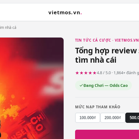
vietmos.vn
.
ìm nhà cá
TIN TỨC CÁ CƯỢC · VIETMOS.V
Tổng hợp review
tìm nhà cái
★★★★★
4.8 / 5.0 · 1,864+ đánh
Đang Chơi — Odds Cao
MỨC NẠP THAM KHẢO
100.000₫
200.000₫
500.