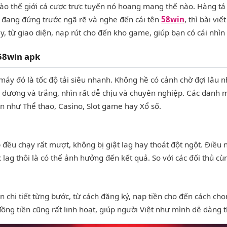
ào thế giới cá cược trực tuyến nó hoang mang thế nào. Hàng tá
n đang đứng trước ngã rẽ và nghe đến cái tên
58win
, thì bài vi
y, từ giao diện, nạp rút cho đến kho game, giúp bạn có cái nhìn 
 58win apk
máy đó là tốc độ tải siêu nhanh. Không hề có cảnh chờ đợi lâu 
 dương và trắng, nhìn rất dễ chịu và chuyên nghiệp. Các danh m
 như Thể thao, Casino, Slot game hay Xổ số.
 đều chạy rất mượt, không bị giật lag hay thoát đột ngột. Điều 
ắc lag thôi là có thể ảnh hưởng đến kết quả. So với các đối thủ 
chi tiết từng bước, từ cách đăng ký, nạp tiền cho đến cách chọ
ồng tiền cũng rất linh hoạt, giúp người Việt như mình dễ dàng t