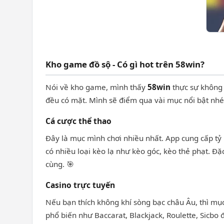
Kho game đồ sộ - Có gì hot trên 58win?
Nói về kho game, mình thấy
58win
thực sự không t
đều có mặt. Mình sẽ điểm qua vài mục nổi bật nhé
Cá cược thể thao
Đây là mục mình chơi nhiều nhất. App cung cấp tỷ 
có nhiều loại kèo lạ như kèo góc, kèo thẻ phạt. Đ
cùng. 🎯
Casino trực tuyến
Nếu bạn thích không khí sòng bạc châu Âu, thì mục
phổ biến như Baccarat, Blackjack, Roulette, Sicb