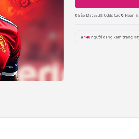
🔒 Bảo Mật SSL
🎰 Odds Cao
🔄 Hoàn Tr
🔥
148
người đang xem trang nà