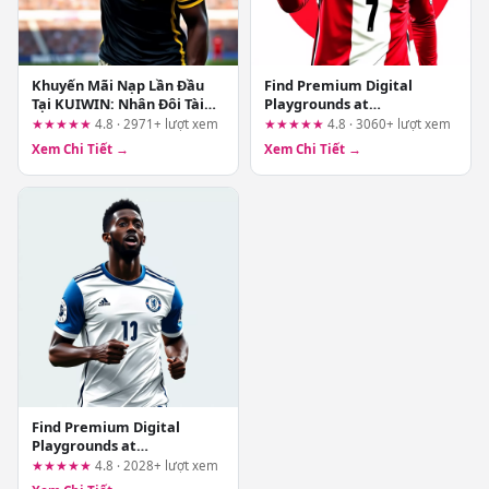
Khuyến Mãi Nạp Lần Đầu
Find Premium Digital
Tại KUIWIN: Nhân Đôi Tài
Playgrounds at
Khoản Gốc – Đọc Kỹ Trước
uu88pai.com: A Risk-First
★★★★★
4.8 · 2971+ lượt xem
★★★★★
4.8 · 3060+ lượt xem
Khi Nạp
Review
Xem Chi Tiết →
Xem Chi Tiết →
Find Premium Digital
Playgrounds at
dn8809.com: A Reviewer’s
★★★★★
4.8 · 2028+ lượt xem
Checklist