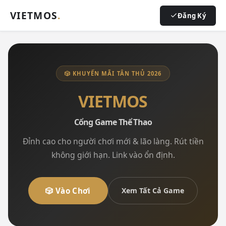
VIETMOS
.
Đăng Ký
🎲 KHUYẾN MÃI TÂN THỦ 2026
VIETMOS
Cổng Game Thể Thao
Đỉnh cao cho người chơi mới & lão làng. Rút tiền
không giới hạn. Link vào ổn định.
🎲 Vào Chơi
Xem Tất Cả Game