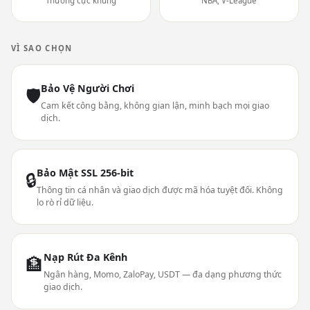
Thưởng cực khủng
NBA, V-League
VÌ SAO CHỌN
Bảo Vệ Người Chơi
🛡
Cam kết công bằng, không gian lận, minh bạch mọi giao
dịch.
Bảo Mật SSL 256-bit
🔒
Thông tin cá nhân và giao dịch được mã hóa tuyệt đối. Không
lo rò rỉ dữ liệu.
Nạp Rút Đa Kênh
🏦
Ngân hàng, Momo, ZaloPay, USDT — đa dạng phương thức
giao dịch.