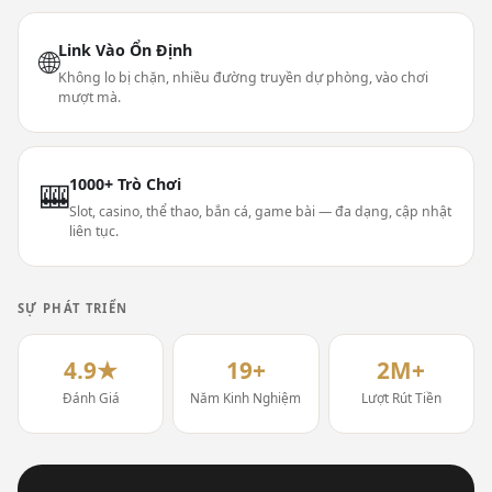
Link Vào Ổn Định
🌐
Không lo bị chặn, nhiều đường truyền dự phòng, vào chơi
mượt mà.
1000+ Trò Chơi
🎰
Slot, casino, thể thao, bắn cá, game bài — đa dạng, cập nhật
liên tục.
SỰ PHÁT TRIỂN
4.9★
19+
2M+
Đánh Giá
Năm Kinh Nghiệm
Lượt Rút Tiền