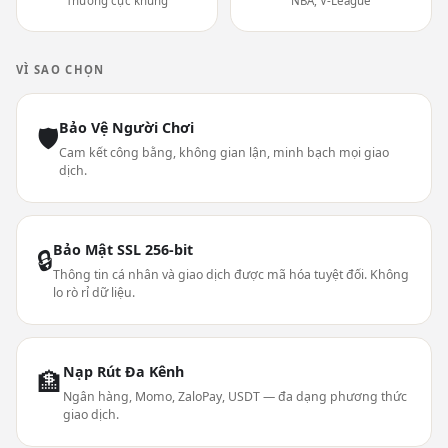
Thưởng cực khủng
NBA, V-League
VÌ SAO CHỌN
Bảo Vệ Người Chơi
🛡
Cam kết công bằng, không gian lận, minh bạch mọi giao
dịch.
Bảo Mật SSL 256-bit
🔒
Thông tin cá nhân và giao dịch được mã hóa tuyệt đối. Không
lo rò rỉ dữ liệu.
Nạp Rút Đa Kênh
🏦
Ngân hàng, Momo, ZaloPay, USDT — đa dạng phương thức
giao dịch.