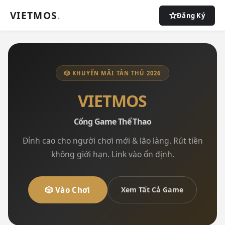
VIETMOS
.
Đăng Ký
🎲 KHUYẾN MÃI TÂN THỦ 2026
VIETMOS
Cổng Game Thể Thao
Đỉnh cao cho người chơi mới & lão làng. Rút tiền
không giới hạn. Link vào ổn định.
🎲 Vào Chơi
Xem Tất Cả Game