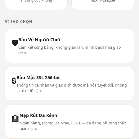
Thưởng cực khủng
NBA, V-League
VÌ SAO CHỌN
Bảo Vệ Người Chơi
🛡
Cam kết công bằng, không gian lận, minh bạch mọi giao
dịch.
Bảo Mật SSL 256-bit
🔒
Thông tin cá nhân và giao dịch được mã hóa tuyệt đối. Không
lo rò rỉ dữ liệu.
Nạp Rút Đa Kênh
🏦
Ngân hàng, Momo, ZaloPay, USDT — đa dạng phương thức
giao dịch.