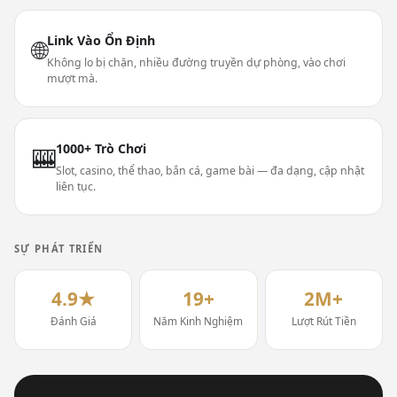
Link Vào Ổn Định
🌐
Không lo bị chặn, nhiều đường truyền dự phòng, vào chơi
mượt mà.
1000+ Trò Chơi
🎰
Slot, casino, thể thao, bắn cá, game bài — đa dạng, cập nhật
liên tục.
SỰ PHÁT TRIỂN
4.9★
19+
2M+
Đánh Giá
Năm Kinh Nghiệm
Lượt Rút Tiền