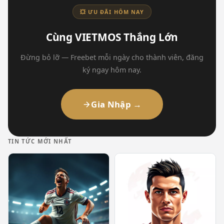
💥 ƯU ĐÃI HÔM NAY
Cùng VIETMOS Thắng Lớn
Đừng bỏ lỡ — Freebet mỗi ngày cho thành viên, đăng
ký ngay hôm nay.
Gia Nhập →
TIN TỨC MỚI NHẤT