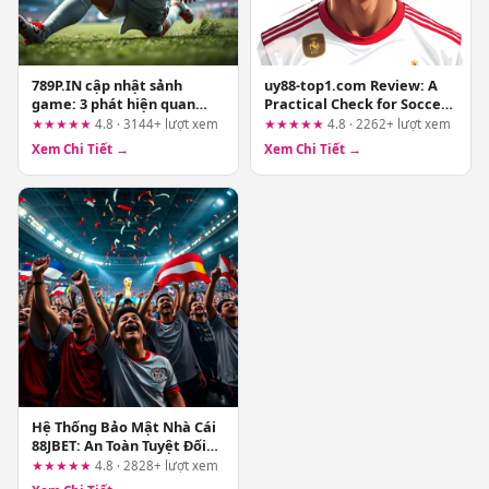
789P.IN cập nhật sảnh
uy88-top1.com Review: A
game: 3 phát hiện quan
Practical Check for Soccer
trọng trước khi người chơi
Enthusiasts
★★★★★
4.8 · 3144+ lượt xem
★★★★★
4.8 · 2262+ lượt xem
đặt cược
Xem Chi Tiết →
Xem Chi Tiết →
Hệ Thống Bảo Mật Nhà Cái
88JBET: An Toàn Tuyệt Đối
Cho Khách Hàng
★★★★★
4.8 · 2828+ lượt xem