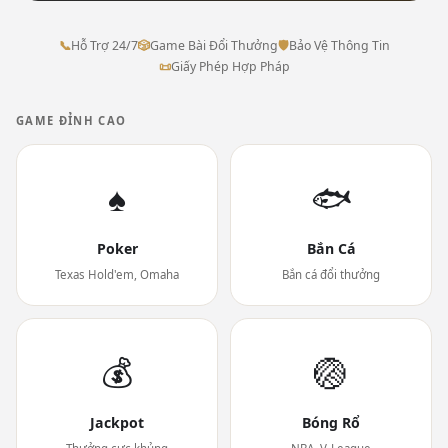
📞
Hỗ Trợ 24/7
🎲
Game Bài Đổi Thưởng
🛡
Bảo Vệ Thông Tin
📜
Giấy Phép Hợp Pháp
GAME ĐỈNH CAO
♠
🐟
Poker
Bắn Cá
Texas Hold'em, Omaha
Bắn cá đổi thưởng
💰
🏐
Jackpot
Bóng Rổ