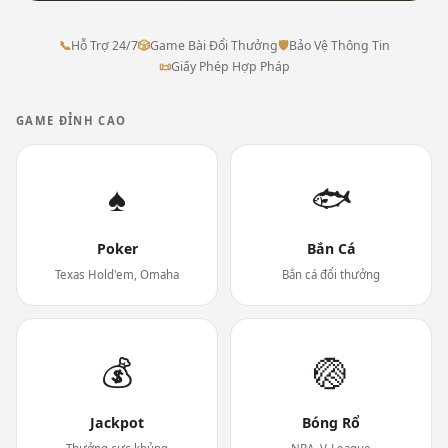
📞
Hỗ Trợ 24/7
🎲
Game Bài Đổi Thưởng
🛡
Bảo Vệ Thông Tin
📜
Giấy Phép Hợp Pháp
GAME ĐỈNH CAO
♠
🐟
Poker
Bắn Cá
Texas Hold'em, Omaha
Bắn cá đổi thưởng
💰
🏐
Jackpot
Bóng Rổ