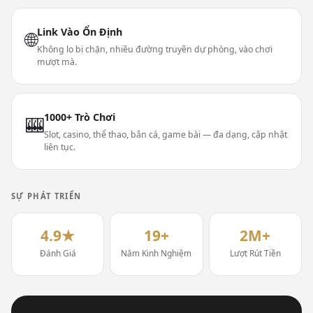
Link Vào Ổn Định
🌐
Không lo bị chặn, nhiều đường truyền dự phòng, vào chơi
mượt mà.
1000+ Trò Chơi
🎰
Slot, casino, thể thao, bắn cá, game bài — đa dạng, cập nhật
liên tục.
SỰ PHÁT TRIỂN
4.9★
19+
2M+
Đánh Giá
Năm Kinh Nghiệm
Lượt Rút Tiền