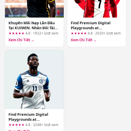
Khuyến Mãi Nạp Lần Đầu
Find Premium Digital
Tại KUIWIN: Nhân Đôi Tài
Playgrounds at
Khoản Gốc – Đọc Kỹ Trước
uu88pai.com: A Risk-First
★★★★★
4.8 · 1922+ lượt xem
★★★★★
4.8 · 2020+ lượt xem
Khi Nạp
Review
Xem Chi Tiết →
Xem Chi Tiết →
Find Premium Digital
Playgrounds at
dn8809.com: A Reviewer’s
★★★★★
4.8 · 3248+ lượt xem
Checklist