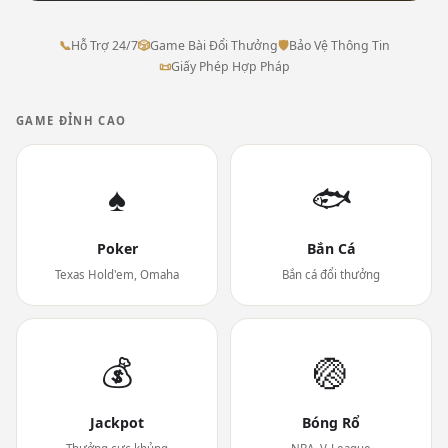
📞
Hỗ Trợ 24/7
🎲
Game Bài Đổi Thưởng
🛡
Bảo Vệ Thông Tin
📜
Giấy Phép Hợp Pháp
GAME ĐỈNH CAO
♠
🐟
Poker
Bắn Cá
Texas Hold'em, Omaha
Bắn cá đổi thưởng
💰
🏐
Jackpot
Bóng Rổ