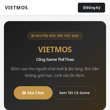
VIETMOS
.
Đăng Ký
🎲 KHUYẾN MÃI TÂN THỦ 2026
VIETMOS
Cổng Game Thể Thao
Đỉnh cao cho người chơi mới & lão làng. Rút tiền
không giới hạn. Link vào ổn định.
🎲 Vào Chơi
Xem Tất Cả Game