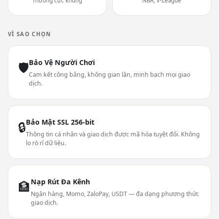
Thưởng cực khủng
NBA, V-League
VÌ SAO CHỌN
Bảo Vệ Người Chơi
🛡
Cam kết công bằng, không gian lận, minh bạch mọi giao
dịch.
Bảo Mật SSL 256-bit
🔒
Thông tin cá nhân và giao dịch được mã hóa tuyệt đối. Không
lo rò rỉ dữ liệu.
Nạp Rút Đa Kênh
🏦
Ngân hàng, Momo, ZaloPay, USDT — đa dạng phương thức
giao dịch.