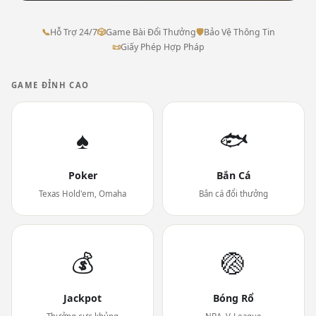
📞
Hỗ Trợ 24/7
🎲
Game Bài Đổi Thưởng
🛡
Bảo Vệ Thông Tin
📜
Giấy Phép Hợp Pháp
GAME ĐỈNH CAO
♠
🐟
Poker
Bắn Cá
Texas Hold'em, Omaha
Bắn cá đổi thưởng
💰
🏐
Jackpot
Bóng Rổ