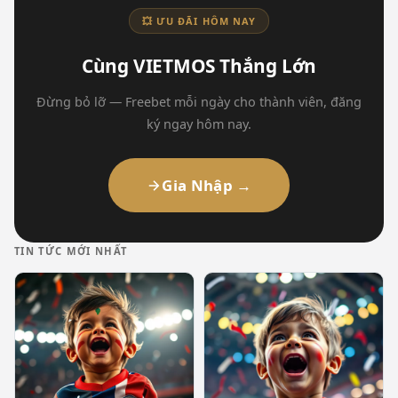
💥 ƯU ĐÃI HÔM NAY
Cùng VIETMOS Thắng Lớn
Đừng bỏ lỡ — Freebet mỗi ngày cho thành viên, đăng
ký ngay hôm nay.
Gia Nhập →
TIN TỨC MỚI NHẤT