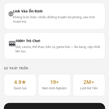
Link Vào Ổn Định
🌐
Không lo bị chặn, nhiều đường truyền dự phòng, vào chơi
mượt mà.
1000+ Trò Chơi
🎰
Slot, casino, thể thao, bắn cá, game bài — đa dạng, cập nhật
liên tục.
SỰ PHÁT TRIỂN
4.9★
19+
2M+
Đánh Giá
Năm Kinh Nghiệm
Lượt Rút Tiền