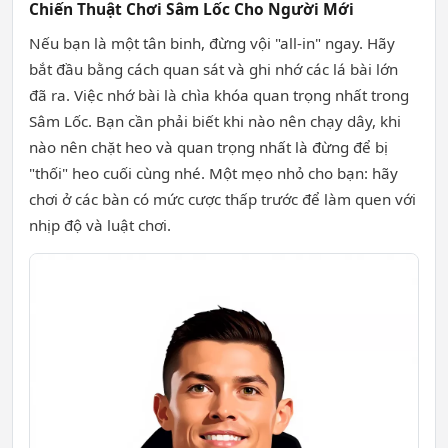
Chiến Thuật Chơi Sâm Lốc Cho Người Mới
Nếu bạn là một tân binh, đừng vội "all-in" ngay. Hãy
bắt đầu bằng cách quan sát và ghi nhớ các lá bài lớn
đã ra. Việc nhớ bài là chìa khóa quan trọng nhất trong
Sâm Lốc. Bạn cần phải biết khi nào nên chạy dây, khi
nào nên chặt heo và quan trọng nhất là đừng để bị
"thối" heo cuối cùng nhé. Một mẹo nhỏ cho bạn: hãy
chơi ở các bàn có mức cược thấp trước để làm quen với
nhịp độ và luật chơi.