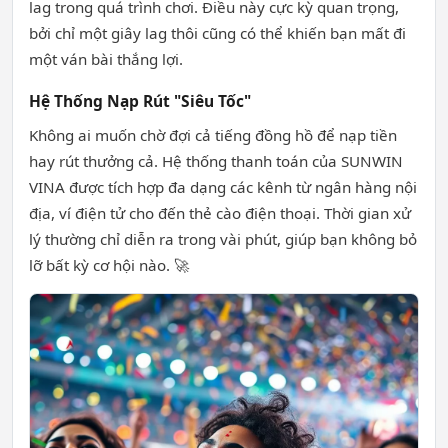
lag trong quá trình chơi. Điều này cực kỳ quan trọng,
bởi chỉ một giây lag thôi cũng có thể khiến bạn mất đi
một ván bài thắng lợi.
Hệ Thống Nạp Rút "Siêu Tốc"
Không ai muốn chờ đợi cả tiếng đồng hồ để nạp tiền
hay rút thưởng cả. Hệ thống thanh toán của SUNWIN
VINA được tích hợp đa dạng các kênh từ ngân hàng nội
địa, ví điện tử cho đến thẻ cào điện thoại. Thời gian xử
lý thường chỉ diễn ra trong vài phút, giúp bạn không bỏ
lỡ bất kỳ cơ hội nào. 🚀