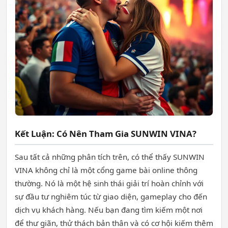
Kết Luận: Có Nên Tham Gia SUNWIN VINA?
Sau tất cả những phân tích trên, có thể thấy SUNWIN
VINA không chỉ là một cổng game bài online thông
thường. Nó là một hệ sinh thái giải trí hoàn chỉnh với
sự đầu tư nghiêm túc từ giao diện, gameplay cho đến
dịch vụ khách hàng. Nếu bạn đang tìm kiếm một nơi
để thư giãn, thử thách bản thân và có cơ hội kiếm thêm