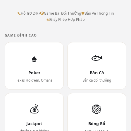
📞
Hỗ Trợ 24/7
🎲
Game Bài Đổi Thưởng
🛡
Bảo Vệ Thông Tin
📜
Giấy Phép Hợp Pháp
GAME ĐỈNH CAO
♠
🐟
Poker
Bắn Cá
Texas Hold'em, Omaha
Bắn cá đổi thưởng
💰
🏐
Jackpot
Bóng Rổ