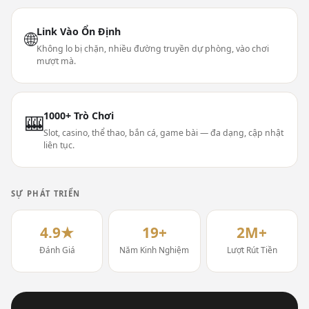
Link Vào Ổn Định
🌐
Không lo bị chặn, nhiều đường truyền dự phòng, vào chơi
mượt mà.
1000+ Trò Chơi
🎰
Slot, casino, thể thao, bắn cá, game bài — đa dạng, cập nhật
liên tục.
SỰ PHÁT TRIỂN
4.9★
19+
2M+
Đánh Giá
Năm Kinh Nghiệm
Lượt Rút Tiền