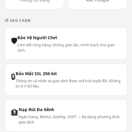
Thưởng cực khủng
NBA, V-League
VÌ SAO CHỌN
Bảo Vệ Người Chơi
🛡
Cam kết công bằng, không gian lận, minh bạch mọi giao
dịch.
Bảo Mật SSL 256-bit
🔒
Thông tin cá nhân và giao dịch được mã hóa tuyệt đối. Không
lo rò rỉ dữ liệu.
Nạp Rút Đa Kênh
🏦
Ngân hàng, Momo, ZaloPay, USDT — đa dạng phương thức
giao dịch.