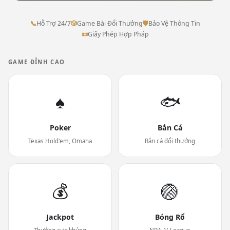
📞
Hỗ Trợ 24/7
🎲
Game Bài Đổi Thưởng
🛡
Bảo Vệ Thông Tin
📜
Giấy Phép Hợp Pháp
GAME ĐỈNH CAO
♠
🐟
Poker
Bắn Cá
Texas Hold'em, Omaha
Bắn cá đổi thưởng
💰
🏐
Jackpot
Bóng Rổ