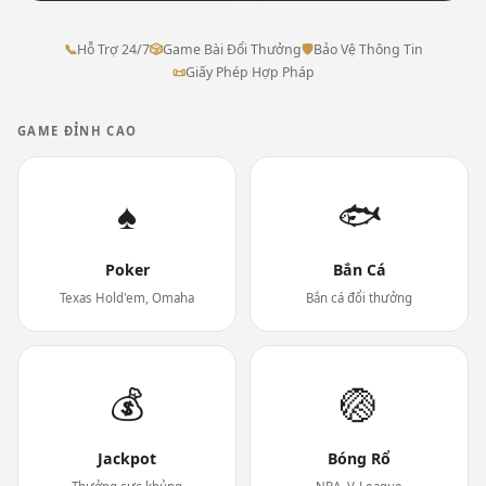
📞
Hỗ Trợ 24/7
🎲
Game Bài Đổi Thưởng
🛡
Bảo Vệ Thông Tin
📜
Giấy Phép Hợp Pháp
GAME ĐỈNH CAO
♠
🐟
Poker
Bắn Cá
Texas Hold'em, Omaha
Bắn cá đổi thưởng
💰
🏐
Jackpot
Bóng Rổ