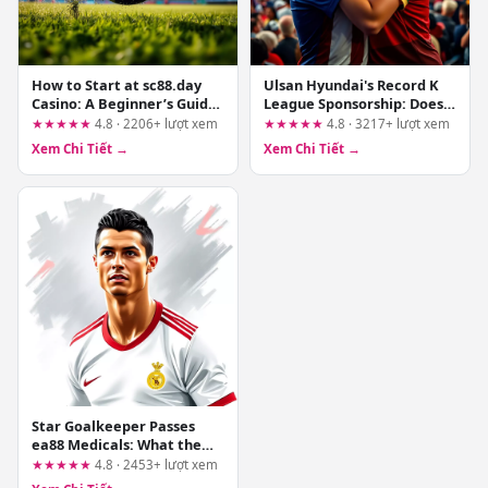
How to Start at sc88.day
Ulsan Hyundai's Record K
Casino: A Beginner’s Guide
League Sponsorship: Does
to Popular Games and
tg88988.com Hold Up as a
★★★★★
4.8 · 2206+ lượt xem
★★★★★
4.8 · 3217+ lượt xem
Smart Play
User Experience?
Xem Chi Tiết →
Xem Chi Tiết →
Star Goalkeeper Passes
ea88 Medicals: What the
Transfer Means for
★★★★★
4.8 · 2453+ lượt xem
Everyday Players