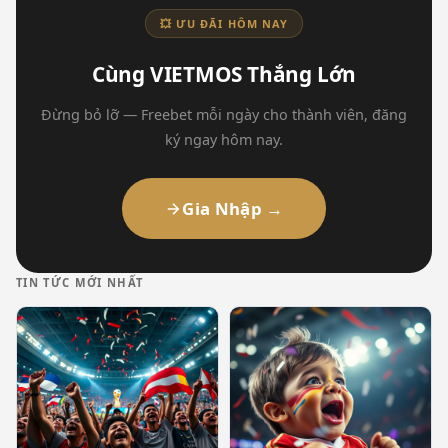
💥 ƯU ĐÃI HÔM NAY
Cùng VIETMOS Thắng Lớn
Đừng bỏ lỡ — Freebet mỗi ngày cho thành viên, đăng
ký ngay hôm nay.
Gia Nhập →
TIN TỨC MỚI NHẤT