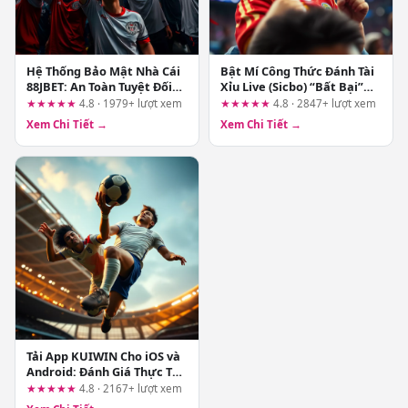
Hệ Thống Bảo Mật Nhà Cái
Bật Mí Công Thức Đánh Tài
88JBET: An Toàn Tuyệt Đối
Xỉu Live (Sicbo) “Bất Bại”
Cho Khách Hàng
Tại NK88: Ai Nên Dùng, Ai
★★★★★
4.8 · 1979+ lượt xem
★★★★★
4.8 · 2847+ lượt xem
Nên Tránh?
Xem Chi Tiết →
Xem Chi Tiết →
Tải App KUIWIN Cho iOS và
Android: Đánh Giá Thực Tế
Theo Tiêu Chí Kiểm Tra
★★★★★
4.8 · 2167+ lượt xem