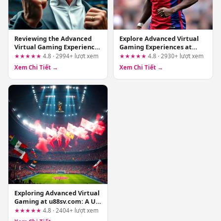
Reviewing the Advanced
Explore Advanced Virtual
Virtual Gaming Experience
Gaming Experiences at
at yhylc88.com: What to
go99sv.com: What to Verify
★★★★★
4.8 · 2994+ lượt xem
★★★★★
4.8 · 2930+ lượt xem
Expect and What to Verify
Before You Play
Xem Chi Tiết →
Xem Chi Tiết →
Yourself
Exploring Advanced Virtual
Gaming at u88sv.com: A UX
Expert’s Verdict
★★★★★
4.8 · 2404+ lượt xem