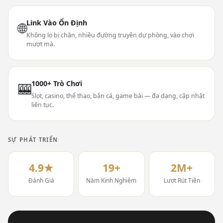
Link Vào Ổn Định
🌐
Không lo bị chặn, nhiều đường truyền dự phòng, vào chơi
mượt mà.
1000+ Trò Chơi
🎰
Slot, casino, thể thao, bắn cá, game bài — đa dạng, cập nhật
liên tục.
SỰ PHÁT TRIỂN
4.9★
19+
2M+
Đánh Giá
Năm Kinh Nghiệm
Lượt Rút Tiền