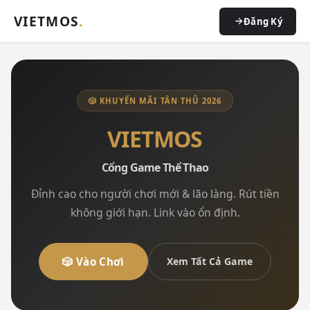
VIETMOS
.
Đăng Ký
🎲 KHUYẾN MÃI TÂN THỦ 2026
VIETMOS
Cổng Game Thể Thao
Đỉnh cao cho người chơi mới & lão làng. Rút tiền
không giới hạn. Link vào ổn định.
🎲 Vào Chơi
Xem Tất Cả Game