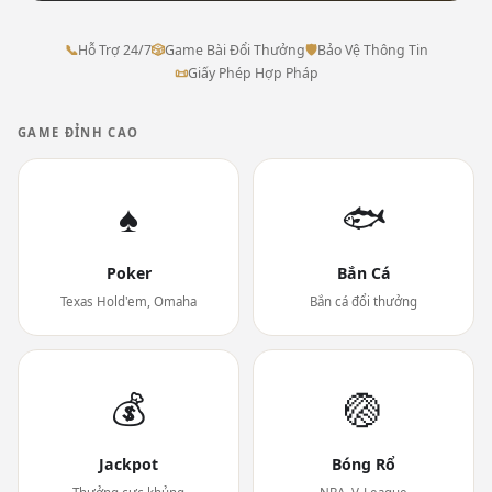
📞
Hỗ Trợ 24/7
🎲
Game Bài Đổi Thưởng
🛡
Bảo Vệ Thông Tin
📜
Giấy Phép Hợp Pháp
GAME ĐỈNH CAO
♠
🐟
Poker
Bắn Cá
Texas Hold'em, Omaha
Bắn cá đổi thưởng
💰
🏐
Jackpot
Bóng Rổ