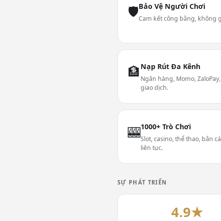
Bảo Vệ Người Chơi
🛡
Cam kết công bằng, không gi
Nạp Rút Đa Kênh
🏦
Ngân hàng, Momo, ZaloPay
giao dịch.
1000+ Trò Chơi
🎰
Slot, casino, thể thao, bắn 
liên tục.
SỰ PHÁT TRIỂN
4.9★