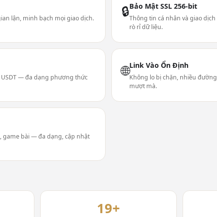
Bảo Mật SSL 256-bit
🔒
an lận, minh bạch mọi giao dịch.
Thông tin cá nhân và giao dịch
rò rỉ dữ liệu.
Link Vào Ổn Định
🌐
, USDT — đa dạng phương thức
Không lo bị chặn, nhiều đường
mượt mà.
cá, game bài — đa dạng, cập nhật
19+