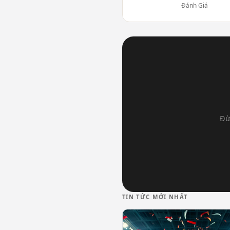
Đánh Giá
Đừ
TIN TỨC MỚI NHẤT