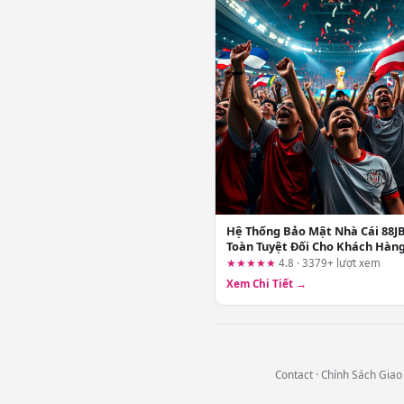
Hệ Thống Bảo Mật Nhà Cái 88JB
Toàn Tuyệt Đối Cho Khách Hàn
★★★★★
4.8 · 3379+ lượt xem
Xem Chi Tiết →
Contact
·
Chính Sách Giao