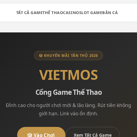
TẤT CẢ GAME
THỂ THAO
CASINO
SLOT GAME
BẮN CÁ
🎲 KHUYẾN MÃI TÂN THỦ 2026
VIETMOS
Cổng Game Thể Thao
Đỉnh cao cho người chơi mới & lão làng. Rút tiền không
giới hạn. Link vào ổn định.
🎲 Vào Chơi
Xem Tất Cả Game