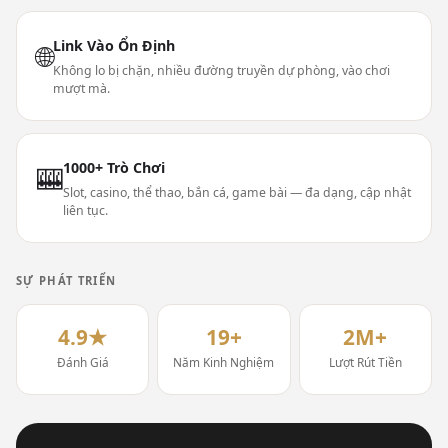
Link Vào Ổn Định
🌐
Không lo bị chặn, nhiều đường truyền dự phòng, vào chơi
mượt mà.
1000+ Trò Chơi
🎰
Slot, casino, thể thao, bắn cá, game bài — đa dạng, cập nhật
liên tục.
SỰ PHÁT TRIỂN
4.9★
19+
2M+
Đánh Giá
Năm Kinh Nghiệm
Lượt Rút Tiền