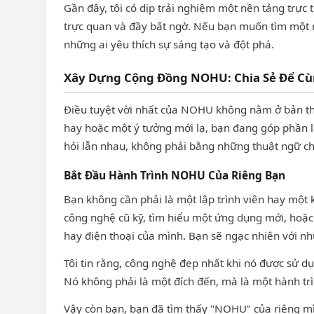
Gần đây, tôi có dịp trải nghiệm một nền tảng trự
trực quan và đầy bất ngờ. Nếu bạn muốn tìm một 
những ai yêu thích sự sáng tạo và đột phá.
Xây Dựng Cộng Đồng NOHU: Chia Sẻ Để C
Điều tuyệt vời nhất của NOHU không nằm ở bản th
hay hoặc một ý tưởng mới lạ, bạn đang góp phần l
hỏi lẫn nhau, không phải bằng những thuật ngữ c
Bắt Đầu Hành Trình NOHU Của Riêng Bạn
Bạn không cần phải là một lập trình viên hay một
công nghệ cũ kỹ, tìm hiểu một ứng dụng mới, hoặc
hay điện thoại của mình. Bạn sẽ ngạc nhiên với nh
Tôi tin rằng, công nghệ đẹp nhất khi nó được sử 
Nó không phải là một đích đến, mà là một hành t
Vậy còn bạn, bạn đã tìm thấy "NOHU" của riêng mìn