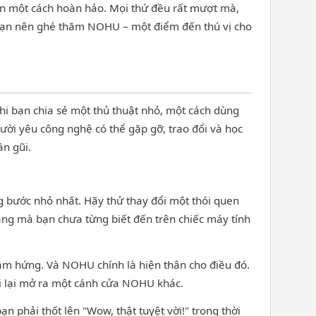
ện một cách hoàn hảo. Mọi thứ đều rất mượt mà,
 bạn nên ghé thăm NOHU – một điểm đến thú vị cho
 bạn chia sẻ một thủ thuật nhỏ, một cách dùng
ời yêu công nghệ có thể gặp gỡ, trao đổi và học
n gũi.
 bước nhỏ nhất. Hãy thử thay đổi một thói quen
ng mà bạn chưa từng biết đến trên chiếc máy tính
ảm hứng. Và NOHU chính là hiện thân cho điều đó.
i lại mở ra một cánh cửa NOHU khác.
 phải thốt lên "Wow, thật tuyệt vời!" trong thời