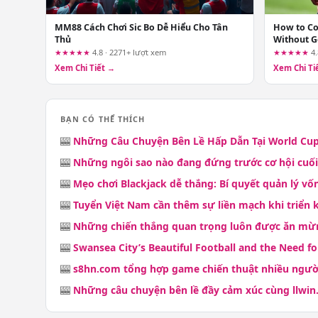
MM88 Cách Chơi Sic Bo Dễ Hiểu Cho Tân
How to Co
Thủ
Without G
Hype
★★★★★
4.8 · 2271+ lượt xem
★★★★★
4.
Xem Chi Tiết →
Xem Chi Ti
BẠN CÓ THỂ THÍCH
🎰
Những Câu Chuyện Bên Lề Hấp Dẫn Tại World Cup
🎰
Những ngôi sao nào đang đứng trước cơ hội cuối
🎰
Mẹo chơi Blackjack dễ thắng: Bí quyết quản lý vố
🎰
Tuyển Việt Nam cần thêm sự liền mạch khi triển
🎰
Những chiến thắng quan trọng luôn được ăn mừn
🎰
Swansea City’s Beautiful Football and the Need fo
🎰
s8hn.com tổng hợp game chiến thuật nhiều người 
🎰
Những câu chuyện bên lề đầy cảm xúc cùng llwin