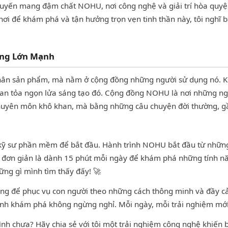
c tuyến mang đậm chất NOHU, nơi công nghệ và giải trí hòa quy
nơi để khám phá và tận hưởng trọn vẹn tinh thần này, tôi nghĩ
ùng Lớn Mạnh
ân sản phẩm, mà nằm ở cộng đồng những người sử dụng nó. Khi
an tỏa ngọn lửa sáng tạo đó. Cộng đồng NOHU là nơi những ngư
huyên môn khô khan, mà bằng những câu chuyện đời thường, gầ
 kỹ sư phần mềm để bắt đầu. Hành trình NOHU bắt đầu từ những
 đơn giản là dành 15 phút mỗi ngày để khám phá những tính nă
ững gì mình tìm thấy đấy! 🚀
dụng để phục vụ con người theo những cách thông minh và đầy c
rình khám phá không ngừng nghỉ. Mỗi ngày, mỗi trải nghiệm mớ
h chưa? Hãy chia sẻ với tôi một trải nghiệm công nghệ khiến bạn