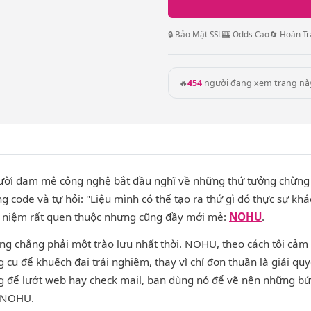
🔒 Bảo Mật SSL
🎰 Odds Cao
🔄 Hoàn Tr
🔥
454
người đang xem trang nà
 người đam mê công nghệ bắt đầu nghĩ về những thứ tưởng chừng
code và tự hỏi: "Liệu mình có thể tạo ra thứ gì đó thực sự khác
hái niệm rất quen thuộc nhưng cũng đầy mới mẻ:
NOHU
.
ng chẳng phải một trào lưu nhất thời. NOHU, theo cách tôi cảm 
cụ để khuếch đại trải nghiệm, thay vì chỉ đơn thuần là giải qu
 để lướt web hay check mail, bạn dùng nó để vẽ nên những bức
a NOHU.