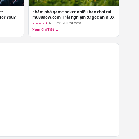
er-
Khám phá game poker nhiều bàn chơi tại
 for You?
mu88now.com: Trải nghiệm từ góc nhìn UX
★★★★★
4.8 · 2915+ lượt xem
Xem Chi Tiết →