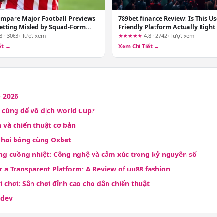
mpare Major Football Previews
789bet.finance Review: Is This Us
etting Misled by Squad-Form
Friendly Platform Actually Right
8 · 3063+ lượt xem
★★★★★
4.8 · 2742+ lượt xem
ết →
Xem Chi Tiết →
 2026
 cùng để vô địch World Cup?
n và chiến thuật cơ bản
 khai bóng cùng Oxbet
g cuồng nhiệt: Công nghệ và cảm xúc trong kỷ nguyên số
r a Transparent Platform: A Review of uu88.fashion
chơi: Sân chơi đỉnh cao cho dân chiến thuật
.dev