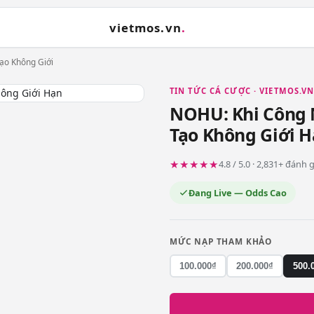
vietmos.vn
.
ạo Không Giới
TIN TỨC CÁ CƯỢC · VIETMOS.V
NOHU: Khi Công
Tạo Không Giới 
★★★★★
4.8 / 5.0 · 2,831+ đánh
Đang Live — Odds Cao
MỨC NẠP THAM KHẢO
100.000₫
200.000₫
500.