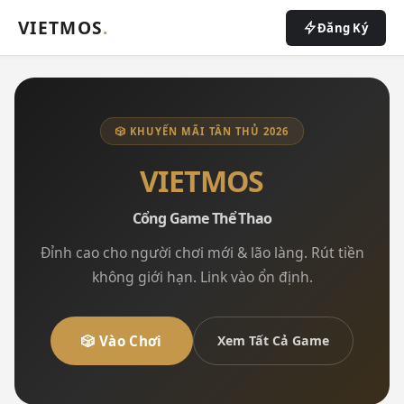
VIETMOS
.
Đăng Ký
🎲 KHUYẾN MÃI TÂN THỦ 2026
VIETMOS
Cổng Game Thể Thao
Đỉnh cao cho người chơi mới & lão làng. Rút tiền
không giới hạn. Link vào ổn định.
🎲 Vào Chơi
Xem Tất Cả Game