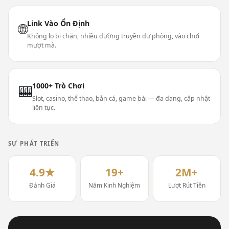
Link Vào Ổn Định
🌐
Không lo bị chặn, nhiều đường truyền dự phòng, vào chơi
mượt mà.
1000+ Trò Chơi
🎰
Slot, casino, thể thao, bắn cá, game bài — đa dạng, cập nhật
liên tục.
SỰ PHÁT TRIỂN
4.9★
19+
2M+
Đánh Giá
Năm Kinh Nghiệm
Lượt Rút Tiền