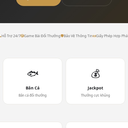

Hỗ Trợ 24/7
🎲
Game Bài Đổi Thưởng
🛡
Bảo Vệ Thông Tin
📜
Giấy Phép Hợp Ph
🐟
💰
Bắn Cá
Jackpot
Bắn cá đổi thưởng
Thưởng cực khủng