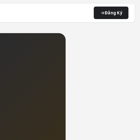
Đăng Ký