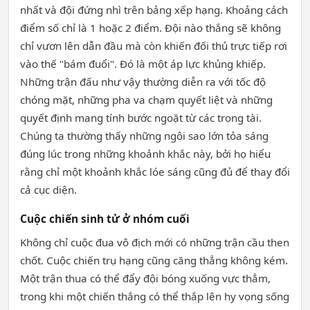
nhất và đội đứng nhì trên bảng xếp hạng. Khoảng cách
điểm số chỉ là 1 hoặc 2 điểm. Đội nào thắng sẽ không
chỉ vươn lên dẫn đầu mà còn khiến đối thủ trực tiếp rơi
vào thế "bám đuổi". Đó là một áp lực khủng khiếp.
Những trận đấu như vậy thường diễn ra với tốc độ
chóng mặt, những pha va chạm quyết liệt và những
quyết định mang tính bước ngoặt từ các trọng tài.
Chúng ta thường thấy những ngôi sao lớn tỏa sáng
đúng lúc trong những khoảnh khắc này, bởi họ hiểu
rằng chỉ một khoảnh khắc lóe sáng cũng đủ để thay đổi
cả cục diện.
Cuộc chiến sinh tử ở nhóm cuối
Không chỉ cuộc đua vô địch mới có những trận cầu then
chốt. Cuộc chiến trụ hạng cũng căng thẳng không kém.
Một trận thua có thể đẩy đội bóng xuống vực thẳm,
trong khi một chiến thắng có thể thắp lên hy vọng sống