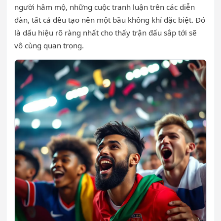
người hâm mộ, những cuộc tranh luận trên các diễn
đàn, tất cả đều tạo nên một bầu không khí đặc biệt. Đó
là dấu hiệu rõ ràng nhất cho thấy trận đấu sắp tới sẽ
vô cùng quan trọng.