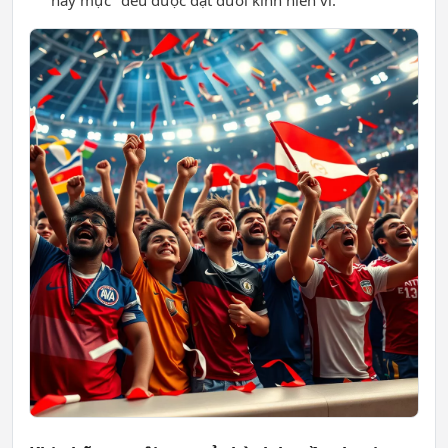
nảy mực" đều được đặt dưới kính hiển vi.