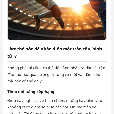
Làm thế nào để nhận diện một trận cầu "sinh
tử"?
Không phải ai cũng có thể dễ dàng nhận ra đâu là trận
đấu thực sự quan trọng. Nhưng có một vài dấu hiệu
mà bạn có thể để ý:
Theo dõi bảng xếp hạng
Điều này nghe có vẻ hiển nhiên, nhưng hãy nhìn vào
khoảng cách điểm số giữa các đội. Những trận đấu
giữa các đội đang cạnh tranh trực tiếp một vị trí trên