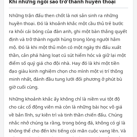
Khi những ngôi sao trở thành huyền thoại
Những trận đấu then chốt là nơi sản sinh ra những
huyền thoại. Đó là khoảnh khắc một cầu thủ trẻ bước
ra khỏi cái bóng của đàn anh, ghi một bàn thắng quyết
định và trở thành người hùng trong lòng người hâm
mộ. Đó là khi một thủ môn có một ngày thi đấu xuất
thần, cản phá hàng loạt cú sút hiểm hóc và giữ lại một
điểm số quý giá cho đội nhà. Hay đó là khi một tiền
đạo giàu kinh nghiệm chọn cho mình một vị trí thông
minh nhất, đánh đầu tung lưới đối phương ở phút bù
giờ cuối cùng.
Những khoảnh khắc ấy không chỉ là niềm vui tột độ
cho các cổ động viên mà còn là những bài học vô giá
về bản lĩnh, sự kiên trì và tinh thần chiến đấu. Chúng
nhắc nhở chúng ta rằng, trong bóng đá, không có gì là
không thể cho đến khi tiếng còi mãn cuộc vang lên. Và