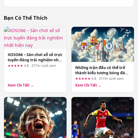
Bạn Có Thể Thích
XOSO66 – Sân chơi xổ số trực
tuyến đáng trải nghiệm nhất
hiện nay
★★★★★
4.8 · 2713+ lượt xem
Những trận đấu có thể trở
thành biểu tượng bóng đá
hiện đại
★★★★★
4.8 · 3119+ lượt xem
Xem Chi Tiết →
Xem Chi Tiết →