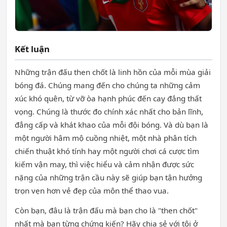
Kết luận
Những trận đấu then chốt là linh hồn của mỗi mùa giải
bóng đá. Chúng mang đến cho chúng ta những cảm
xúc khó quên, từ vỡ òa hạnh phúc đến cay đắng thất
vọng. Chúng là thước đo chính xác nhất cho bản lĩnh,
đẳng cấp và khát khao của mỗi đội bóng. Và dù bạn là
một người hâm mộ cuồng nhiệt, một nhà phân tích
chiến thuật khó tính hay một người chơi cá cược tìm
kiếm vận may, thì việc hiểu và cảm nhận được sức
nặng của những trận cầu này sẽ giúp bạn tận hưởng
trọn vẹn hơn vẻ đẹp của môn thể thao vua.
Còn bạn, đâu là trận đấu mà bạn cho là "then chốt"
nhất mà bạn từng chứng kiến? Hãy chia sẻ với tôi ở