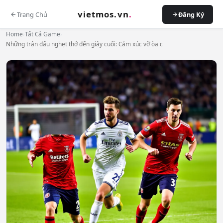
vietmos.vn
.
Trang Chủ
Đăng Ký
Home
›
Tất Cả Game
›
Những trận đấu nghẹt thở đến giây cuối: Cảm xúc vỡ òa c