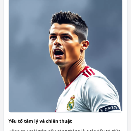
Yếu tố tâm lý và chiến thuật