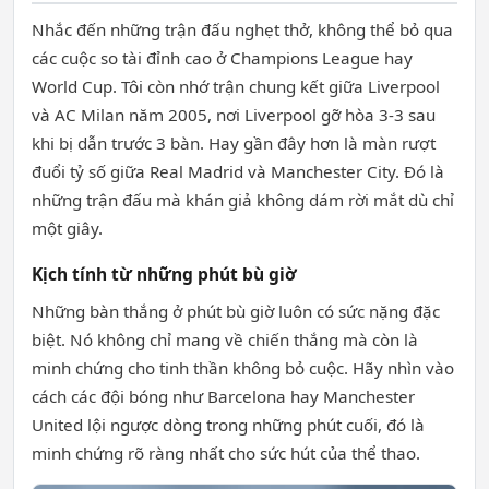
Nhắc đến những trận đấu nghẹt thở, không thể bỏ qua
các cuộc so tài đỉnh cao ở Champions League hay
World Cup. Tôi còn nhớ trận chung kết giữa Liverpool
và AC Milan năm 2005, nơi Liverpool gỡ hòa 3-3 sau
khi bị dẫn trước 3 bàn. Hay gần đây hơn là màn rượt
đuổi tỷ số giữa Real Madrid và Manchester City. Đó là
những trận đấu mà khán giả không dám rời mắt dù chỉ
một giây.
Kịch tính từ những phút bù giờ
Những bàn thắng ở phút bù giờ luôn có sức nặng đặc
biệt. Nó không chỉ mang về chiến thắng mà còn là
minh chứng cho tinh thần không bỏ cuộc. Hãy nhìn vào
cách các đội bóng như Barcelona hay Manchester
United lội ngược dòng trong những phút cuối, đó là
minh chứng rõ ràng nhất cho sức hút của thể thao.