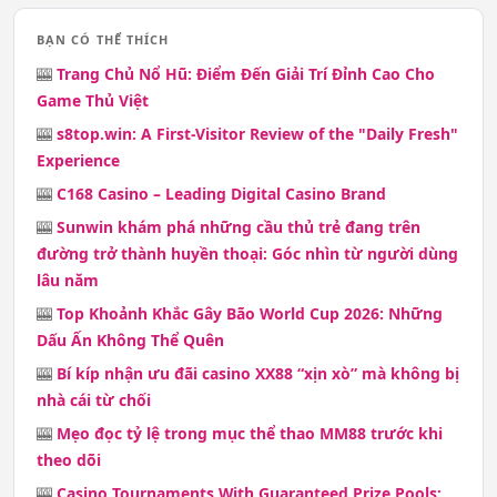
BẠN CÓ THỂ THÍCH
🎰
Trang Chủ Nổ Hũ: Điểm Đến Giải Trí Đỉnh Cao Cho
Game Thủ Việt
🎰
s8top.win: A First-Visitor Review of the "Daily Fresh"
Experience
🎰
C168 Casino – Leading Digital Casino Brand
🎰
Sunwin khám phá những cầu thủ trẻ đang trên
đường trở thành huyền thoại: Góc nhìn từ người dùng
lâu năm
🎰
Top Khoảnh Khắc Gây Bão World Cup 2026: Những
Dấu Ấn Không Thể Quên
🎰
Bí kíp nhận ưu đãi casino XX88 “xịn xò” mà không bị
nhà cái từ chối
🎰
Mẹo đọc tỷ lệ trong mục thể thao MM88 trước khi
theo dõi
🎰
Casino Tournaments With Guaranteed Prize Pools: