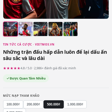
TIN TỨC CÁ CƯỢC · VIETMOS.VN
Những trận đấu hấp dẫn luôn để lại dấu ấn
sâu sắc và lâu dài
★★★★★
4.8 / 5.0 · 2,986+ đánh giá đã xác minh
Được Quan Tâm Nhiều
MỨC NẠP THAM KHẢO
100.000₫
200.000₫
500.000₫
1.000.000₫