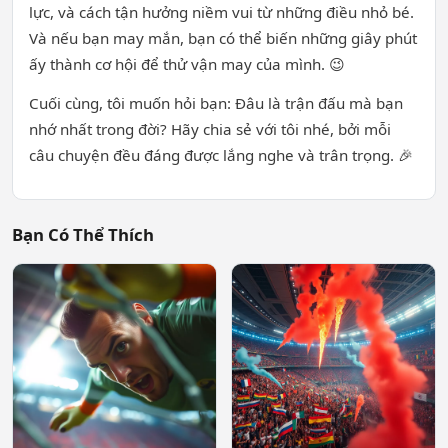
lực, và cách tận hưởng niềm vui từ những điều nhỏ bé.
Và nếu bạn may mắn, bạn có thể biến những giây phút
ấy thành cơ hội để thử vận may của mình. 😉
Cuối cùng, tôi muốn hỏi bạn: Đâu là trận đấu mà bạn
nhớ nhất trong đời? Hãy chia sẻ với tôi nhé, bởi mỗi
câu chuyện đều đáng được lắng nghe và trân trọng. 🎉
Bạn Có Thể Thích