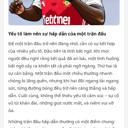
Yếu tố làm nên sự hấp dẫn của một trận đấu
Để một trận đấu trở nên đáng nhớ, cần có sự kết hợp
của nhiều yếu tố. Đầu tiên là tính bất ngờ. Khi mọi
người đều nghĩ rằng kết quả đã an bài, một tình huống
bất ngờ xảy ra khiến tất cả phải ngỡ ngàng. Thứ hai là
sự cân bằng. Một trận đấu một chiều thường nhanh
chóng bị lãng quên, nhưng khi hai đội ngang tài ngang
sức, từng đường bóng đều trở nên căng thẳng và hấp
dẫn. Cuối cùng, không thể thiếu yếu tố cảm xúc – sự cổ
vũ từ khán đài, những giọt nước mắt, và niềm vui vỡ
òa.
Những trận đấu hấp dẫn thường có một điểm chung: