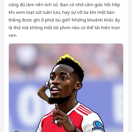
cũng đủ làm nên lịch sử. Bạn có nhớ cảm giác hồi hộp
khi xem loạt sút luân lưu, hay sự vỡ òa khi một bàn
thắng được ghi ở phút bù giờ? Những khoảnh khắc ấy
là thứ mà không một bộ phim nào có thể tái hiện trọn
vẹn.