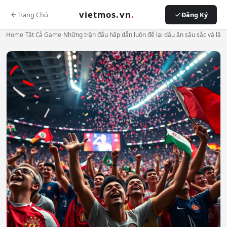
vietmos.vn
.
Trang Chủ
Đăng Ký
Home
›
Tất Cả Game
›
Những trận đấu hấp dẫn luôn để lại dấu ấn sâu sắc và lâ