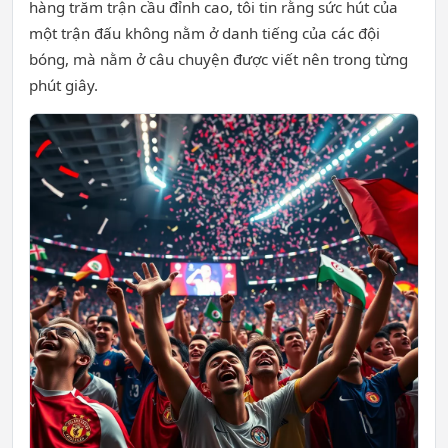
hàng trăm trận cầu đỉnh cao, tôi tin rằng sức hút của
một trận đấu không nằm ở danh tiếng của các đội
bóng, mà nằm ở câu chuyện được viết nên trong từng
phút giây.