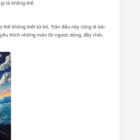
gì là không thể.
 thể không biết từ bỏ. Trận đấu này cũng là bài
i yêu thích những màn lội ngược dòng, đây chắc