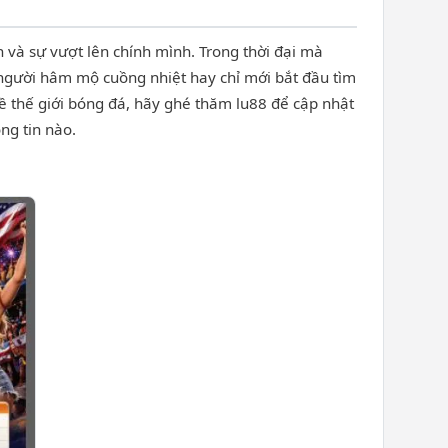
 và sự vượt lên chính mình. Trong thời đại mà
 người hâm mộ cuồng nhiệt hay chỉ mới bắt đầu tìm
 thế giới bóng đá, hãy ghé thăm lu88 để cập nhật
ng tin nào.