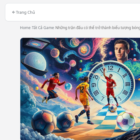
Trang Chủ
Home
›
Tất Cả Game
›
Những trận đấu có thể trở thành biểu tượng bóng