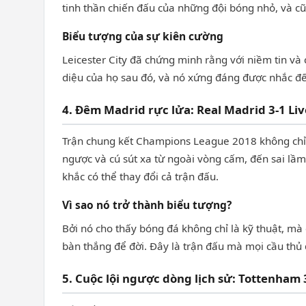
tinh thần chiến đấu của những đội bóng nhỏ, và cũ
Biểu tượng của sự kiên cường
Leicester City đã chứng minh rằng với niềm tin và
diệu của họ sau đó, và nó xứng đáng được nhắc đế
4. Đêm Madrid rực lửa: Real Madrid 3-1 Li
Trận chung kết Champions League 2018 không chỉ 
ngược và cú sút xa từ ngoài vòng cấm, đến sai lầm
khắc có thể thay đổi cả trận đấu.
Vì sao nó trở thành biểu tượng?
Bởi nó cho thấy bóng đá không chỉ là kỹ thuật, mà
bàn thắng để đời. Đây là trận đấu mà mọi cầu t
5. Cuộc lội ngược dòng lịch sử: Tottenham 