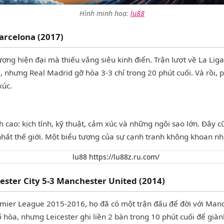
Hình minh hoạ:
lu88
Barcelona (2017)
ng hiện đại mà thiếu vắng siêu kinh điển. Trận lượt về La Lig
, nhưng Real Madrid gỡ hòa 3-3 chỉ trong 20 phút cuối. Và rồi, 
xúc.
h cao: kịch tính, kỹ thuật, cảm xúc và những ngôi sao lớn. Đây 
nhất thế giới. Một biểu tượng của sự cạnh tranh không khoan n
ester City 5-3 Manchester United (2014)
Premier League 2015-2016, họ đã có một trận đấu để đời với Man
ố hòa, nhưng Leicester ghi liền 2 bàn trong 10 phút cuối để già