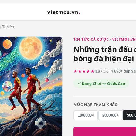
vietmos.vn
.
 đá hiện
TIN TỨC CÁ CƯỢC · VIETMOS.V
Những trận đấu c
bóng đá hiện đại
★★★★★
4.8 / 5.0 · 1,890+ đánh
Đang Chơi — Odds Cao
MỨC NẠP THAM KHẢO
100.000₫
200.000₫
500.