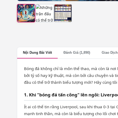
Nội Dung Bài Viết
Đánh Giá (1,890)
Giao Dịch
Bóng đá không chỉ là môn thể thao, mà còn là nơi 
bởi tỷ số hay kỹ thuật, mà còn bởi câu chuyện và t
đầu có thể trở thành biểu tượng mới? Hãy cùng tôi
1. Khi "bóng đá tấn công" lên ngôi: Liverpo
Ít ai có thể tin rằng Liverpool, sau khi thua 0-3 
mạnh tinh thần, mà còn là biểu tượng cho lối chơi