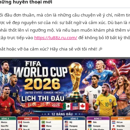
những huyền thoại mới
i đầu đơn thuần, mà còn là những câu chuyện về ý chí, niềm tin
được vẻ đẹp nguyên sơ của nó: sự bất ngờ và cảm xúc. Dù bạn là
phải thốt lên vì ngưỡng mộ. Và nếu bạn muốn khám phá thêm về
cập trực tiếp vào
https://lu88z.ru.com/
để không bỏ lỡ bất kỳ thô
ắt hoặc vỡ òa cảm xúc? Hãy chia sẻ với tôi nhé! 🎉