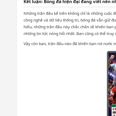
Kết luận: Bóng đá hiện đại đang viết nên 
Những trận đấu kể trên không chỉ là những cuộc đố
công nghệ và dữ liệu thống trị, bóng đá vẫn giữ 
hiểu, những trận đấu này chắc chắn sẽ khiến bạn 
những tin tức nóng hổi nhất. Bạn cũng có thể truy 
Vậy còn bạn, trận đấu nào đã khiến bạn rơi nước m