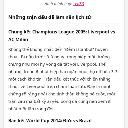
Hình minh hoạ:
red88
Những trận đấu đã làm nên lịch sử
Chung kết Champions League 2005: Liverpool vs
AC Milan
Không thể không nhắc đến "Đêm Istanbul" huyền
thoại. Bị dẫn trước 3-0 ngay trong hiệp một, tưởng
chừng như mọi hy vọng đã tắt với Liverpool. Thế
nhưng, trong 6 phút hiệp hai ngắn ngủi, họ gỡ hòa 3-3
một cách khó tin. Trận đấu kết thúc với chiến thắng
thuộc về Liverpool trên chấm luân lưu. Đây là minh
chứng rõ ràng nhất cho tinh thần không bỏ cuộc, một
trận cầu mà bất kỳ ai yêu bóng đá cũng nên xem ít
nhất một lần trong đời.
Bán kết World Cup 2014: Đức vs Brazil