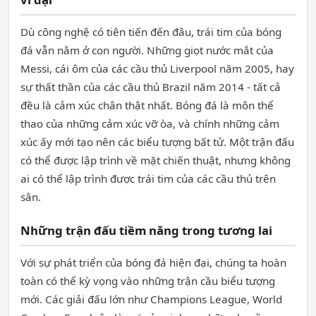
Dù công nghệ có tiên tiến đến đâu, trái tim của bóng
đá vẫn nằm ở con người. Những giọt nước mắt của
Messi, cái ôm của các cầu thủ Liverpool năm 2005, hay
sự thất thần của các cầu thủ Brazil năm 2014 - tất cả
đều là cảm xúc chân thật nhất. Bóng đá là môn thể
thao của những cảm xúc vỡ òa, và chính những cảm
xúc ấy mới tạo nên các biểu tượng bất tử. Một trận đấu
có thể được lập trình về mặt chiến thuật, nhưng không
ai có thể lập trình được trái tim của các cầu thủ trên
sân.
Những trận đấu tiềm năng trong tương lai
Với sự phát triển của bóng đá hiện đại, chúng ta hoàn
toàn có thể kỳ vọng vào những trận cầu biểu tượng
mới. Các giải đấu lớn như Champions League, World