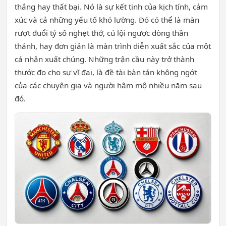
thắng hay thất bại. Nó là sự kết tinh của kịch tính, cảm
xúc và cả những yếu tố khó lường. Đó có thể là màn
rượt đuổi tỷ số nghẹt thở, cú lội ngược dòng thần
thánh, hay đơn giản là màn trình diễn xuất sắc của một
cá nhân xuất chúng. Những trận cầu này trở thành
thước đo cho sự vĩ đại, là đề tài bàn tán không ngớt
của các chuyên gia và người hâm mộ nhiều năm sau
đó.