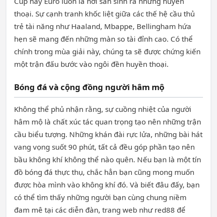
Cup hay Euro luôn là nơi sản sinh ra những huyền
thoại. Sự cạnh tranh khốc liệt giữa các thế hệ cầu thủ
trẻ tài năng như Haaland, Mbappe, Bellingham hứa
hẹn sẽ mang đến những màn so tài đỉnh cao. Có thể
chính trong mùa giải này, chúng ta sẽ được chứng kiến
một trận đấu bước vào ngôi đền huyền thoại.
Bóng đá và cộng đồng người hâm mộ
Không thể phủ nhận rằng, sự cuồng nhiệt của người
hâm mộ là chất xúc tác quan trọng tạo nên những trận
cầu biểu tượng. Những khán đài rực lửa, những bài hát
vang vọng suốt 90 phút, tất cả đều góp phần tạo nên
bầu không khí không thể nào quên. Nếu bạn là một tín
đồ bóng đá thực thụ, chắc hẳn bạn cũng mong muốn
được hòa mình vào không khí đó. Và biết đâu đấy, bạn
có thể tìm thấy những người bạn cùng chung niềm
đam mê tại các diễn đàn, trang web như red88 để