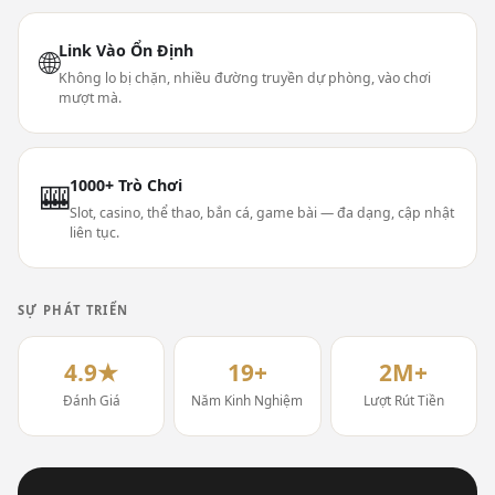
Link Vào Ổn Định
🌐
Không lo bị chặn, nhiều đường truyền dự phòng, vào chơi
mượt mà.
1000+ Trò Chơi
🎰
Slot, casino, thể thao, bắn cá, game bài — đa dạng, cập nhật
liên tục.
SỰ PHÁT TRIỂN
4.9★
19+
2M+
Đánh Giá
Năm Kinh Nghiệm
Lượt Rút Tiền