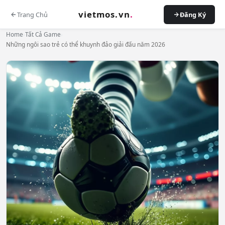
vietmos.vn
.
Trang Chủ
Đăng Ký
Home
›
Tất Cả Game
›
Những ngôi sao trẻ có thể khuynh đảo giải đấu năm 2026