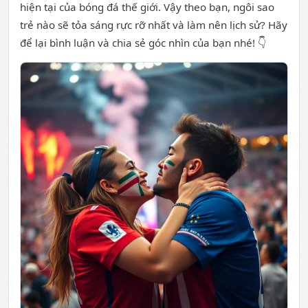
hiện tại của bóng đá thế giới. Vậy theo bạn, ngôi sao
trẻ nào sẽ tỏa sáng rực rỡ nhất và làm nên lịch sử? Hãy
để lại bình luận và chia sẻ góc nhìn của bạn nhé! 👇