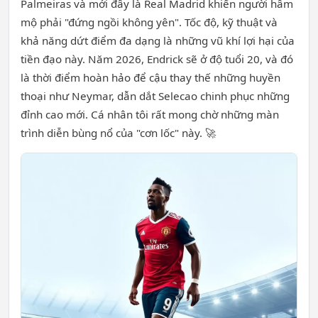
Palmeiras và mới đây là Real Madrid khiến người hâm
mộ phải "đứng ngồi không yên". Tốc độ, kỹ thuật và
khả năng dứt điểm đa dạng là những vũ khí lợi hại của
tiền đạo này. Năm 2026, Endrick sẽ ở độ tuổi 20, và đó
là thời điểm hoàn hảo để cậu thay thế những huyền
thoại như Neymar, dẫn dắt Selecao chinh phục những
đỉnh cao mới. Cá nhân tôi rất mong chờ những màn
trình diễn bùng nổ của "cơn lốc" này. 🚀