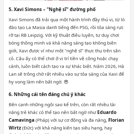
5. Xavi Simons – "Nghệ sĩ" đường phố
Xavi Simons đã trải qua một hành trình đầy thú vị, từ lò
đào tạo La Masia danh tiếng đến PSG, rồi tỏa sáng rực
rỡ tại RB Leipzig. Với kỹ thuật điêu luyện, tư duy chơi
bóng thông minh và khả năng sáng tạo không biên
giới, Xavi được ví như một "nghệ sĩ" thực thụ trên sân
cỏ. Cậu ấy có thể chơi ở vị trí tiền vệ công hoặc chạy
cánh, luôn biết cách tạo ra sự khác biệt. Năm 2026, Hà
Lan sẽ trông chờ rất nhiều vào sự tỏa sáng của Xavi để
hy vọng làm nên bất ngờ. 😎
6. Những cái tên đáng chú ý khác
Bên cạnh những ngôi sao kể trên, còn rất nhiều tài
năng trẻ khác có thể tạo nên bất ngờ như
Eduardo
Camavinga
(Pháp) với sự cơ động và đa năng,
Florian
Wirtz
(Đức) với khả năng kiến tạo siêu hạng, hay