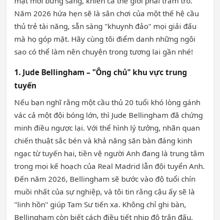
mặt mới bừng sáng, khiến cả thế giới phải trầm trồ.
Năm 2026 hứa hẹn sẽ là sân chơi của một thế hệ cầu
thủ trẻ tài năng, sẵn sàng "khuynh đảo" mọi giải đấu
mà họ góp mặt. Hãy cùng tôi điểm danh những ngôi
sao có thể làm nên chuyện trong tương lai gần nhé!
1. Jude Bellingham – "Ông chủ" khu vực trung
tuyến
Nếu bạn nghĩ rằng một cầu thủ 20 tuổi khó lòng gánh
vác cả một đội bóng lớn, thì Jude Bellingham đã chứng
minh điều ngược lại. Với thể hình lý tưởng, nhãn quan
chiến thuật sắc bén và khả năng săn bàn đáng kinh
ngạc từ tuyến hai, tiền vệ người Anh đang là trung tâm
trong mọi kế hoạch của Real Madrid lẫn đội tuyển Anh.
Đến năm 2026, Bellingham sẽ bước vào độ tuổi chín
muồi nhất của sự nghiệp, và tôi tin rằng cậu ấy sẽ là
"linh hồn" giúp Tam Sư tiến xa. Không chỉ ghi bàn,
Bellingham còn biết cách điều tiết nhịp độ trận đấu,