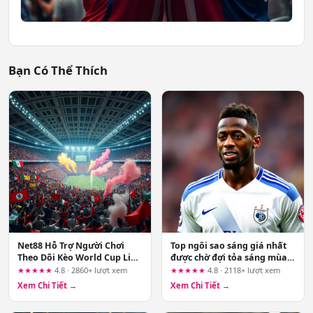
Bạn Có Thể Thích
Net88 Hỗ Trợ Người Chơi
Top ngôi sao sáng giá nhất
Theo Dõi Kèo World Cup Liên
được chờ đợi tỏa sáng mùa
Tục: Cẩm Nang Cho Mùa
hè này
★★★★★
4.8 · 2860+ lượt xem
★★★★★
4.8 · 2118+ lượt xem
Bóng Đỉnh Cao
Xem Chi Tiết →
Xem Chi Tiết →