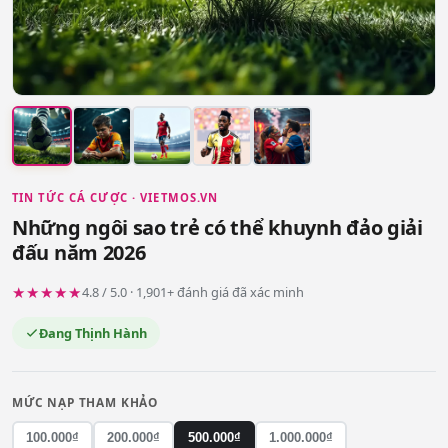
TIN TỨC CÁ CƯỢC · VIETMOS.VN
Những ngôi sao trẻ có thể khuynh đảo giải
đấu năm 2026
★★★★★
4.8 / 5.0 · 1,901+ đánh giá đã xác minh
Đang Thịnh Hành
MỨC NẠP THAM KHẢO
100.000₫
200.000₫
500.000₫
1.000.000₫