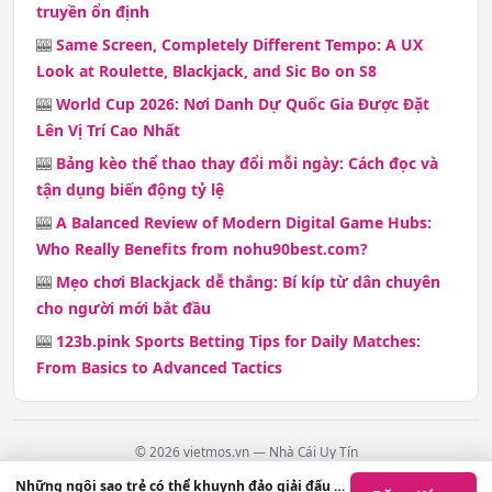
truyền ổn định
🎰
Same Screen, Completely Different Tempo: A UX
Look at Roulette, Blackjack, and Sic Bo on S8
🎰
World Cup 2026: Nơi Danh Dự Quốc Gia Được Đặt
Lên Vị Trí Cao Nhất
🎰
Bảng kèo thể thao thay đổi mỗi ngày: Cách đọc và
tận dụng biến động tỷ lệ
🎰
A Balanced Review of Modern Digital Game Hubs:
Who Really Benefits from nohu90best.com?
🎰
Mẹo chơi Blackjack dễ thắng: Bí kíp từ dân chuyên
cho người mới bắt đầu
🎰
123b.pink Sports Betting Tips for Daily Matches:
From Basics to Advanced Tactics
© 2026 vietmos.vn — Nhà Cái Uy Tín
Contact
·
Chính Sách Giao Dịch
·
Chính Sách Hoàn Trả
·
Chính Sách Bảo Mật
·
Những ngôi sao trẻ có thể khuynh đảo giải đấu năm 2026