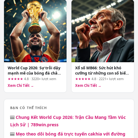
World Cup 2026: Sự trỗi dậy
Xổ số MB66: Sức hút khó
mạnh mẽ của bóng đá châu
cưỡng từ những con số biết
Á
nói
★★★★★
4.8 · 3220+ lượt xem
★★★★★
4.8 · 2221+ lượt xem
Xem Chi Tiết →
Xem Chi Tiết →
BẠN CÓ THỂ THÍCH
🎰
Chung Kết World Cup 2026: Trận Cầu Mang Tầm Vóc
Lịch Sử | 789win.press
🎰
Mẹo theo dõi bóng đá trực tuyến cakhia với đường