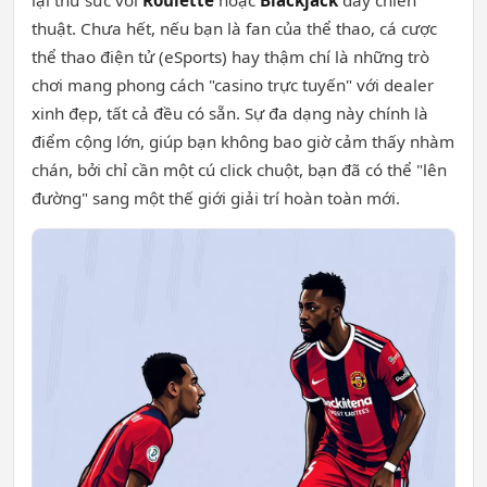
lại thử sức với
Roulette
hoặc
Blackjack
đầy chiến
thuật. Chưa hết, nếu bạn là fan của thể thao, cá cược
thể thao điện tử (eSports) hay thậm chí là những trò
chơi mang phong cách "casino trực tuyến" với dealer
xinh đẹp, tất cả đều có sẵn. Sự đa dạng này chính là
điểm cộng lớn, giúp bạn không bao giờ cảm thấy nhàm
chán, bởi chỉ cần một cú click chuột, bạn đã có thể "lên
đường" sang một thế giới giải trí hoàn toàn mới.