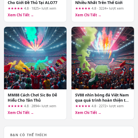
Cho Giới Đề Thủ Tại ALO77
Nhiều Nhất Trên Thế Giới
★★★★★
4.8 · 1825+ lượt xem
★★★★★
4.8 · 3224+ lượt xem
Xem Chi Tiết →
Xem Chi Tiết →
MM88 Cách Chơi Sic Bo Dễ
SV88 nhìn bóng đá Việt Nam
Hiểu Cho Tân Thủ
qua quá trình hoàn thiện thế
hệ kế tiếp
★★★★★
4.8 · 2894+ lượt xem
★★★★★
4.8 · 2272+ lượt xem
Xem Chi Tiết →
Xem Chi Tiết →
BẠN CÓ THỂ THÍCH