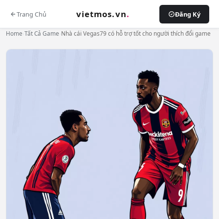
vietmos.vn
.
Trang Chủ
Đăng Ký
Home
›
Tất Cả Game
›
Nhà cái Vegas79 có hỗ trợ tốt cho người thích đổi game