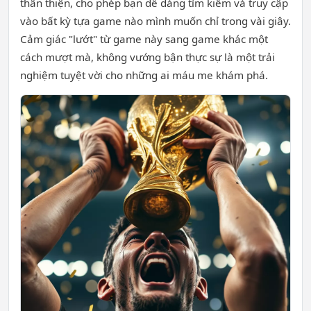
thân thiện, cho phép bạn dễ dàng tìm kiếm và truy cập
vào bất kỳ tựa game nào mình muốn chỉ trong vài giây.
Cảm giác "lướt" từ game này sang game khác một
cách mượt mà, không vướng bận thực sự là một trải
nghiệm tuyệt vời cho những ai máu me khám phá.