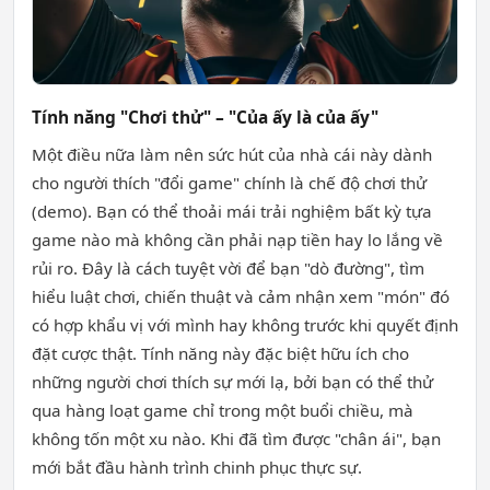
Tính năng "Chơi thử" – "Của ấy là của ấy"
Một điều nữa làm nên sức hút của nhà cái này dành
cho người thích "đổi game" chính là chế độ chơi thử
(demo). Bạn có thể thoải mái trải nghiệm bất kỳ tựa
game nào mà không cần phải nạp tiền hay lo lắng về
rủi ro. Đây là cách tuyệt vời để bạn "dò đường", tìm
hiểu luật chơi, chiến thuật và cảm nhận xem "món" đó
có hợp khẩu vị với mình hay không trước khi quyết định
đặt cược thật. Tính năng này đặc biệt hữu ích cho
những người chơi thích sự mới lạ, bởi bạn có thể thử
qua hàng loạt game chỉ trong một buổi chiều, mà
không tốn một xu nào. Khi đã tìm được "chân ái", bạn
mới bắt đầu hành trình chinh phục thực sự.