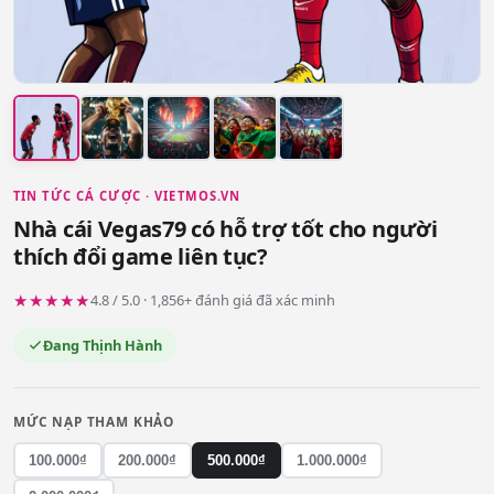
TIN TỨC CÁ CƯỢC · VIETMOS.VN
Nhà cái Vegas79 có hỗ trợ tốt cho người
thích đổi game liên tục?
★★★★★
4.8 / 5.0 · 1,856+ đánh giá đã xác minh
Đang Thịnh Hành
MỨC NẠP THAM KHẢO
100.000₫
200.000₫
500.000₫
1.000.000₫