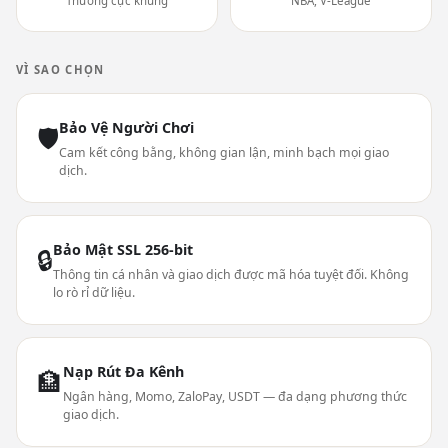
Thưởng cực khủng
NBA, V-League
VÌ SAO CHỌN
Bảo Vệ Người Chơi
🛡
Cam kết công bằng, không gian lận, minh bạch mọi giao
dịch.
Bảo Mật SSL 256-bit
🔒
Thông tin cá nhân và giao dịch được mã hóa tuyệt đối. Không
lo rò rỉ dữ liệu.
Nạp Rút Đa Kênh
🏦
Ngân hàng, Momo, ZaloPay, USDT — đa dạng phương thức
giao dịch.