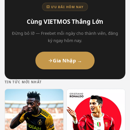
💥 ƯU ĐÃI HÔM NAY
Cùng VIETMOS Thắng Lớn
Đừng bỏ lỡ — Freebet mỗi ngày cho thành viên, đăng
ký ngay hôm nay.
Gia Nhập →
TIN TỨC MỚI NHẤT