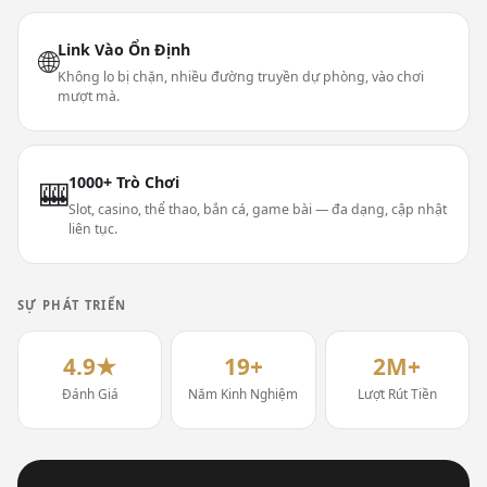
Link Vào Ổn Định
🌐
Không lo bị chặn, nhiều đường truyền dự phòng, vào chơi
mượt mà.
1000+ Trò Chơi
🎰
Slot, casino, thể thao, bắn cá, game bài — đa dạng, cập nhật
liên tục.
SỰ PHÁT TRIỂN
4.9★
19+
2M+
Đánh Giá
Năm Kinh Nghiệm
Lượt Rút Tiền