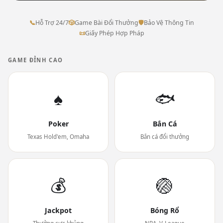
📞
Hỗ Trợ 24/7
🎲
Game Bài Đổi Thưởng
🛡
Bảo Vệ Thông Tin
📜
Giấy Phép Hợp Pháp
GAME ĐỈNH CAO
♠
🐟
Poker
Bắn Cá
Texas Hold'em, Omaha
Bắn cá đổi thưởng
💰
🏐
Jackpot
Bóng Rổ