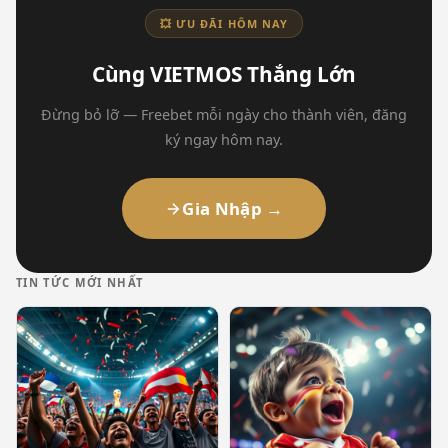
💥 ƯU ĐÃI HÔM NAY
Cùng VIETMOS Thắng Lớn
Đừng bỏ lỡ — Freebet mỗi ngày cho thành viên, đăng
ký ngay hôm nay.
Gia Nhập →
TIN TỨC MỚI NHẤT