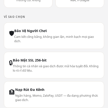
Thưởng cực khủng
NBA, V-League
VÌ SAO CHỌN
Bảo Vệ Người Chơi
🛡
Cam kết công bằng, không gian lận, minh bạch mọi giao
dịch.
Bảo Mật SSL 256-bit
🔒
Thông tin cá nhân và giao dịch được mã hóa tuyệt đối. Không
lo rò rỉ dữ liệu.
Nạp Rút Đa Kênh
🏦
Ngân hàng, Momo, ZaloPay, USDT — đa dạng phương thức
giao dịch.