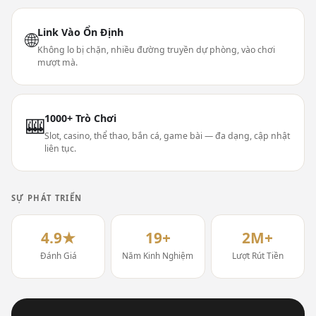
Link Vào Ổn Định
🌐
Không lo bị chặn, nhiều đường truyền dự phòng, vào chơi
mượt mà.
1000+ Trò Chơi
🎰
Slot, casino, thể thao, bắn cá, game bài — đa dạng, cập nhật
liên tục.
SỰ PHÁT TRIỂN
4.9★
19+
2M+
Đánh Giá
Năm Kinh Nghiệm
Lượt Rút Tiền