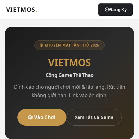
VIETMOS
.
Đăng Ký
🎲 KHUYẾN MÃI TÂN THỦ 2026
VIETMOS
Cổng Game Thể Thao
Đỉnh cao cho người chơi mới & lão làng. Rút tiền
không giới hạn. Link vào ổn định.
🎲 Vào Chơi
Xem Tất Cả Game