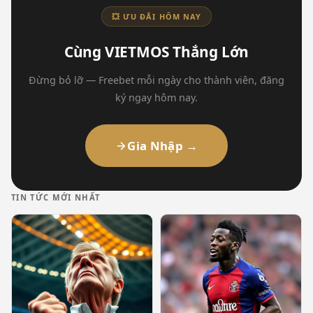
💥 ƯU ĐÃI HÔM NAY
Cùng VIETMOS Thắng Lớn
Đừng bỏ lỡ — Freebet mỗi ngày cho thành viên, đăng
ký ngay hôm nay.
Gia Nhập →
TIN TỨC MỚI NHẤT