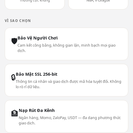
Thưởng cực khủng
NBA, V-League
VÌ SAO CHỌN
Bảo Vệ Người Chơi
🛡
Cam kết công bằng, không gian lận, minh bạch mọi giao
dịch.
Bảo Mật SSL 256-bit
🔒
Thông tin cá nhân và giao dịch được mã hóa tuyệt đối. Không
lo rò rỉ dữ liệu.
Nạp Rút Đa Kênh
🏦
Ngân hàng, Momo, ZaloPay, USDT — đa dạng phương thức
giao dịch.