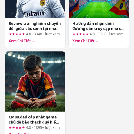
Review trải nghiệm chuyển
Hướng dẫn nhận diện
đổi giữa các sảnh tại nhà
đường dẫn truy cập nhà cái
cái keonhacaionline.net:
8xbet71.live chuẩn xác
★★★★★
4.8 · 3348+ lượt xem
★★★★★
4.8 · 3317+ lượt xem
Ba yếu tố quyết định sự
Xem Chi Tiết →
Xem Chi Tiết →
mượt mà
CM88.dad cập nhật game
chủ đề bảo thạch quý hiếm:
ai nên chơi, ai nên tránh và
★★★★★
4.8 · 1895+ lượt xem
vì sao?