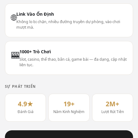
Link Vào Ổn Định
🌐
Không lo bị chặn, nhiều đường truyền dự phòng, vào chơi
mượt mà.
1000+ Trò Chơi
🎰
Slot, casino, thể thao, bắn cá, game bài — đa dạng, cập nhật
liên tục.
SỰ PHÁT TRIỂN
4.9★
19+
2M+
Đánh Giá
Năm Kinh Nghiệm
Lượt Rút Tiền