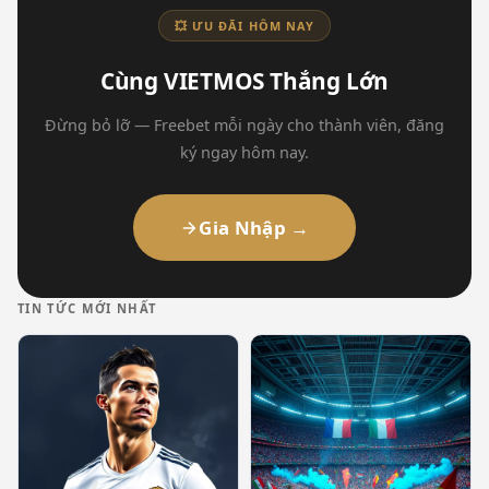
💥 ƯU ĐÃI HÔM NAY
Cùng VIETMOS Thắng Lớn
Đừng bỏ lỡ — Freebet mỗi ngày cho thành viên, đăng
ký ngay hôm nay.
Gia Nhập →
TIN TỨC MỚI NHẤT