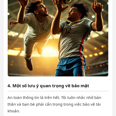
4. Một số lưu ý quan trọng về bảo mật
An toàn thông tin là trên hết. Tôi luôn nhắc nhở bản
thân và bạn bè phải cẩn trọng trong việc bảo vệ tài
khoản.