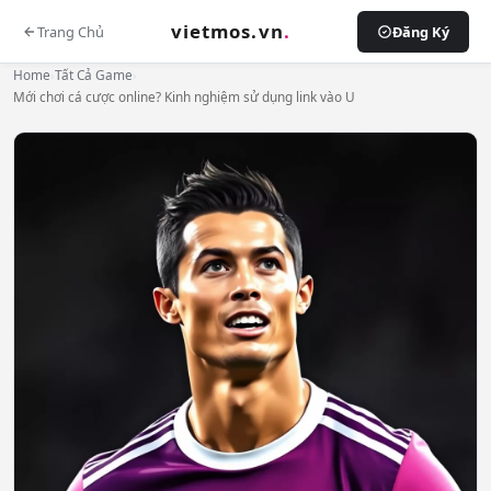
vietmos.vn
.
Trang Chủ
Đăng Ký
Home
›
Tất Cả Game
›
Mới chơi cá cược online? Kinh nghiệm sử dụng link vào U