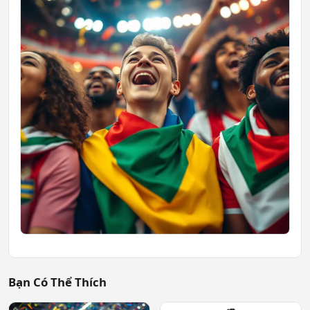
Bạn Có Thể Thích