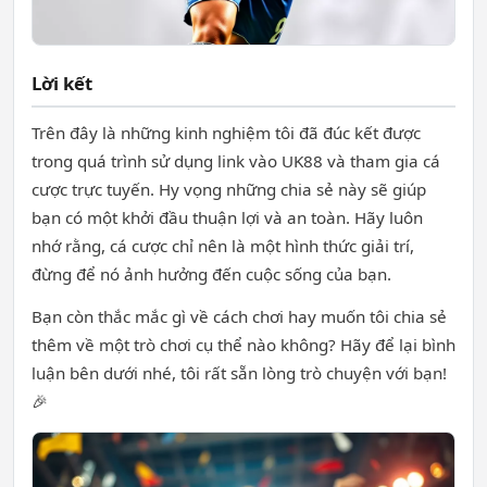
Lời kết
Trên đây là những kinh nghiệm tôi đã đúc kết được
trong quá trình sử dụng link vào UK88 và tham gia cá
cược trực tuyến. Hy vọng những chia sẻ này sẽ giúp
bạn có một khởi đầu thuận lợi và an toàn. Hãy luôn
nhớ rằng, cá cược chỉ nên là một hình thức giải trí,
đừng để nó ảnh hưởng đến cuộc sống của bạn.
Bạn còn thắc mắc gì về cách chơi hay muốn tôi chia sẻ
thêm về một trò chơi cụ thể nào không? Hãy để lại bình
luận bên dưới nhé, tôi rất sẵn lòng trò chuyện với bạn!
🎉