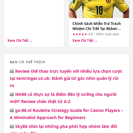
Chính Sách Miễn Trừ Trách
Nhiệm Chi Tiết Tại 8kbet-
co.com: Phân Tách Từng
★★★★★
4.8 · 1974+ lượt xem
Tuyên Bố
Xem Chi Tiết →
Xem Chi Tiết →
BẠN CÓ THỂ THÍCH
🎰
Review thể thao trực tuyến với nhiều lựa chọn cược
tại tentringer.co.uk: Đánh giá từ góc nhìn quản lý rủi
ro
🎰
NH88 có thực sự là điểm đến lý tưởng cho người
mới? Review chân thật từ A-Z
🎰
go-88.nl Roulette Strategy Guide for Casino Players –
A Minimalist Approach for Beginners
🎰
Sky88 nhìn lại những pha phối hợp nhóm làm đổi