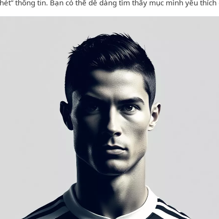
hét” thông tin. Bạn có thể dễ dàng tìm thấy mục mình yêu thích 