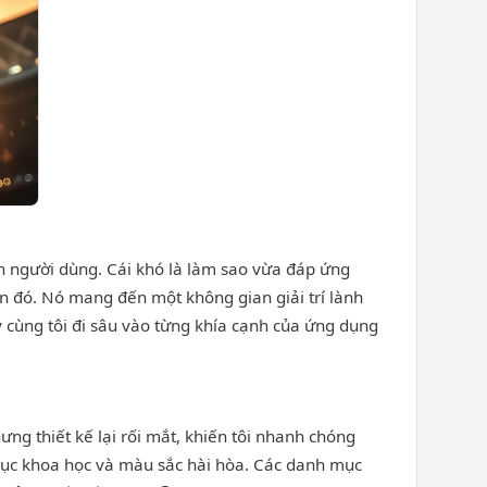
ân người dùng. Cái khó là làm sao vừa đáp ứng
án đó. Nó mang đến một không gian giải trí lành
 cùng tôi đi sâu vào từng khía cạnh của ứng dụng
ưng thiết kế lại rối mắt, khiến tôi nhanh chóng
ố cục khoa học và màu sắc hài hòa. Các danh mục