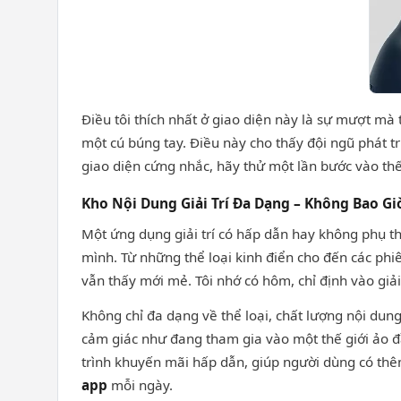
Điều tôi thích nhất ở giao diện này là sự mượt mà
một cú búng tay. Điều này cho thấy đội ngũ phát t
giao diện cứng nhắc, hãy thử một lần bước vào thế
Kho Nội Dung Giải Trí Đa Dạng – Không Bao G
Một ứng dụng giải trí có hấp dẫn hay không phụ t
mình. Từ những thể loại kinh điển cho đến các phi
vẫn thấy mới mẻ. Tôi nhớ có hôm, chỉ định vào giải
Không chỉ đa dạng về thể loại, chất lượng nội dung
cảm giác như đang tham gia vào một thế giới ảo đ
trình khuyến mãi hấp dẫn, giúp người dùng có thêm
app
mỗi ngày.