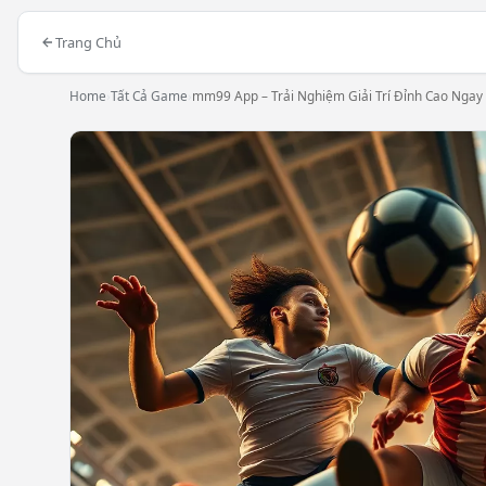
Trang Chủ
Home
›
Tất Cả Game
›
mm99 App – Trải Nghiệm Giải Trí Đỉnh Cao Ngay