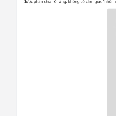
được phân chia rõ ràng, không có cảm giác “nhồi n