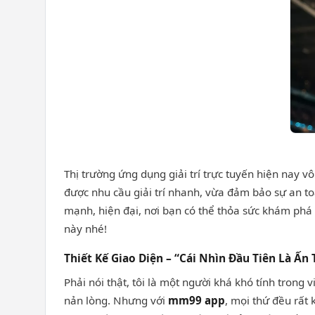
Thị trường ứng dụng giải trí trực tuyến hiện nay 
được nhu cầu giải trí nhanh, vừa đảm bảo sự an t
mạnh, hiện đại, nơi bạn có thể thỏa sức khám phá
này nhé!
Thiết Kế Giao Diện – “Cái Nhìn Đầu Tiên Là Ấn
Phải nói thật, tôi là một người khá khó tính trong
nản lòng. Nhưng với
mm99 app
, mọi thứ đều rất