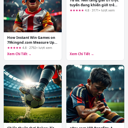
TG 88: Nền tảng giải trí trực
tuyến đang khiến giới trẻ
"phát cuồng"
★★★★★
4.8 · 3171+ lượt xem
How Instant Win Games on
79kingnd.com Measure Up:
A Criteria-Based Review
★★★★★
4.8 · 2792+ lượt xem
Xem Chi Tiết →
Xem Chi Tiết →