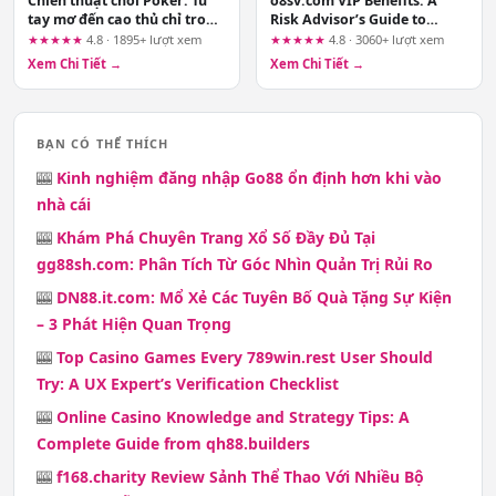
Chiến thuật chơi Poker: Từ
o8sv.com VIP Benefits: A
tay mơ đến cao thủ chỉ trong
Risk Advisor’s Guide to
10 phút
Verifying What the Ads
★★★★★
4.8 · 1895+ lượt xem
★★★★★
4.8 · 3060+ lượt xem
Promise
Xem Chi Tiết →
Xem Chi Tiết →
BẠN CÓ THỂ THÍCH
🎰
Kinh nghiệm đăng nhập Go88 ổn định hơn khi vào
nhà cái
🎰
Khám Phá Chuyên Trang Xổ Số Đầy Đủ Tại
gg88sh.com: Phân Tích Từ Góc Nhìn Quản Trị Rủi Ro
🎰
DN88.it.com: Mổ Xẻ Các Tuyên Bố Quà Tặng Sự Kiện
– 3 Phát Hiện Quan Trọng
🎰
Top Casino Games Every 789win.rest User Should
Try: A UX Expert’s Verification Checklist
🎰
Online Casino Knowledge and Strategy Tips: A
Complete Guide from qh88.builders
🎰
f168.charity Review Sảnh Thể Thao Với Nhiều Bộ