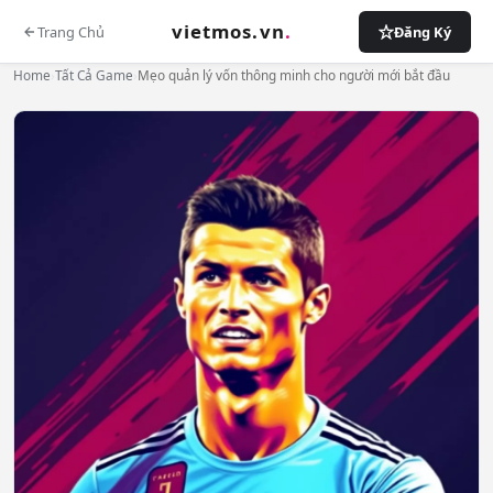
vietmos.vn
.
Trang Chủ
Đăng Ký
Home
›
Tất Cả Game
›
Mẹo quản lý vốn thông minh cho người mới bắt đầu