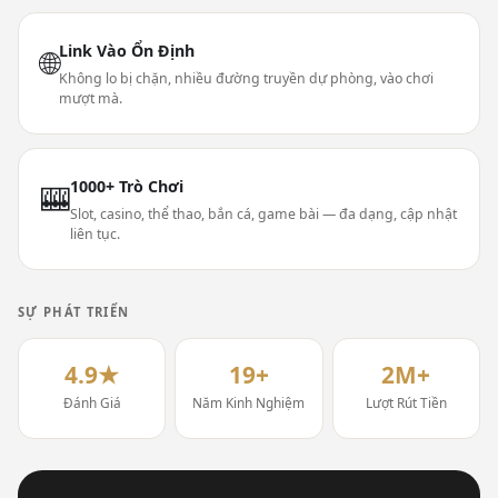
Link Vào Ổn Định
🌐
Không lo bị chặn, nhiều đường truyền dự phòng, vào chơi
mượt mà.
1000+ Trò Chơi
🎰
Slot, casino, thể thao, bắn cá, game bài — đa dạng, cập nhật
liên tục.
SỰ PHÁT TRIỂN
4.9★
19+
2M+
Đánh Giá
Năm Kinh Nghiệm
Lượt Rút Tiền